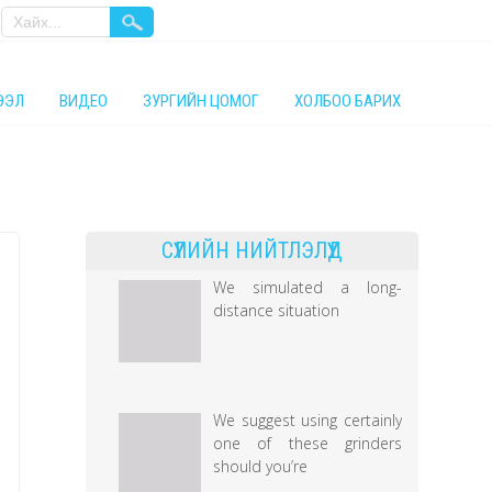
ТЭЭЛ
ВИДЕО
ЗУРГИЙН ЦОМОГ
ХОЛБОО БАРИХ
СҮҮЛИЙН НИЙТЛЭЛҮҮД
We simulated a long-
distance situation
We suggest using certainly
one of these grinders
should you’re