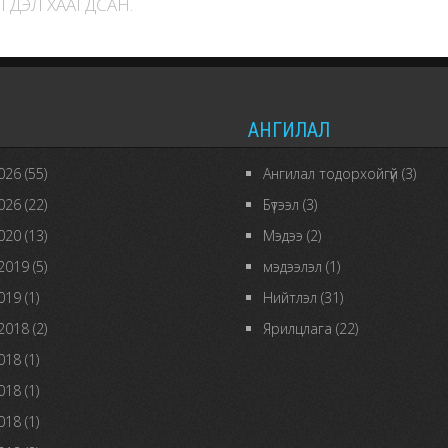
ГДЭЛ ХААГДСАН.
АНГИЛАЛ
026
(55)
Ангилал тодорхойгүй
(3)
026
(22)
Бүтээл
(3)
020
(13)
Мэдээ
(2)
2019
(5)
мэдээлэл
(1)
019
(1)
Нийтлэл
(31)
2018
(2)
Ярилцлага
(22)
018
(1)
018
(1)
018
(1)