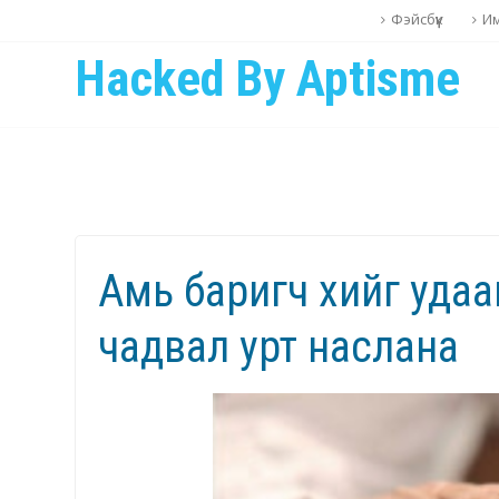
Фэйсбүүк
И
Hacked By Aptisme
Амь баригч хийг удаа
чадвал урт наслана