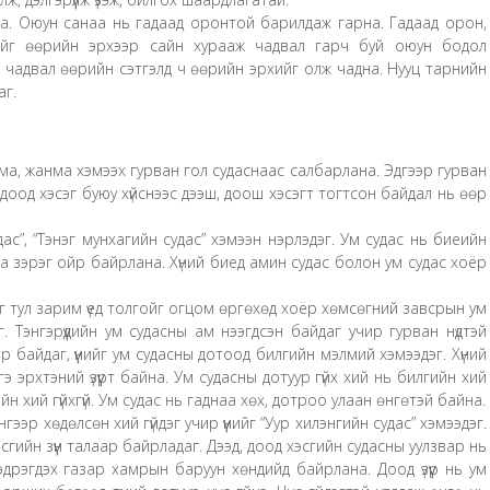
а. Оюун санаа нь гадаад оронтой барилдаж гарна. Гадаад орон,
ийг өөрийн эрхээр сайн хурааж чадвал гарч буй оюун бодол
ож чадвал өөрийн сэтгэлд ч өөрийн эрхийг олж чадна. Нууц тарнийн
аг.
ома, жанма хэмээх гурван гол судаснаас салбарлана. Эдгээр гурван
, доод хэсэг буюу хүйснээс дээш, доош хэсэгт тогтсон байдал нь өөр
дас”, “Тэнэг мунхагийн судас” хэмээн нэрлэдэг. Ум судас нь биеийн
ага зэрэг ойр байрлана. Хүний биед амин судас болон ум судас хоёр
ог тул зарим үед толгойг огцом өргөхөд хоёр хөмсөгний завсрын ум
рдаг. Тэнгэрүүдийн ум судасны ам нээгдсэн байдаг учир гурван нүдтэй
зар байдаг, үүнийг ум судасны дотоод билгийн мэлмий хэмээдэг. Хүний
гэ эрхтэний үзүүрт байна. Ум судасны дотуур гүйх хий нь билгийн хий
н хий гүйхгүй. Ум судас нь гаднаа хөх, дотроо улаан өнгөтэй байна.
ээр хөдөлсөн хий гүйдэг учир үүнийг “Уур хилэнгийн судас” хэмээдэг.
гийн зүүн талаар байрладаг. Дээд, доод хэсгийн судасны уулзвар нь
 мэдрэгдэх газар хамрын баруун хөндийд байрлана. Доод үзүүр нь ум