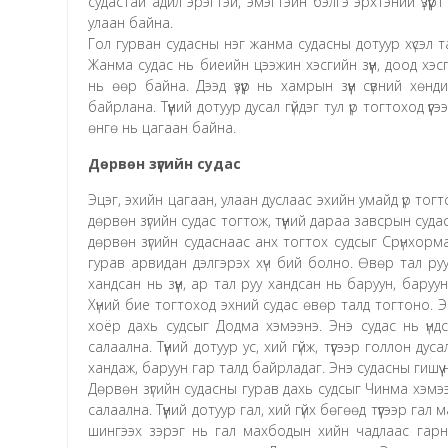
судастай адил эрэгтэй, эмэгтэйн бэлгэ эрхтэний үзүүрт
улаан байна.
Гол гурван судасны нэг жанма судасны дотуур хүсэл та
Жанма судас нь биеийн цээжин хэсгийн зүүн, доод хэ
нь өөр байна. Дээд үзүүр нь хамрын зүүн сүвний хөнди
байрлана. Түүний дотуур дусал гүйдэг тул үр тогтоход ү
өнгө нь цагаан байна.
Дөрвөн зүгийн судас
Эцэг, эхийн цагаан, улаан дуслаас эхийн умайд үр тогтс
дөрвөн зүгийн судас тогтож, түүний дараа завсрын суд
дөрвөн зүгийн судаснаас анх тогтох судсыг Срүнхорма х
гурав арвидан дэлгэрэх хүч бий болно. Өвөр тал руу
хандсан нь зүүн, ар тал руу хандсан нь баруун, баруун
Хүний бие тогтоход эхний судас өвөр талд тогтоно. 
хоёр дахь судсыг Додма хэмээнэ. Энэ судас нь үнд
салаална. Түүний дотуур ус, хий гүйж, түүгээр голлон д
хандаж, баруун гар талд байрладаг. Энэ судасны гишүү 
Дөрвөн зүгийн судасны гурав дахь судсыг Чинма хэмэ
салаална. Түүний дотуур гал, хий гүйх бөгөөд түүгээр гал
шингээх зэрэг нь гал махбодын хийн чадлаас гарн