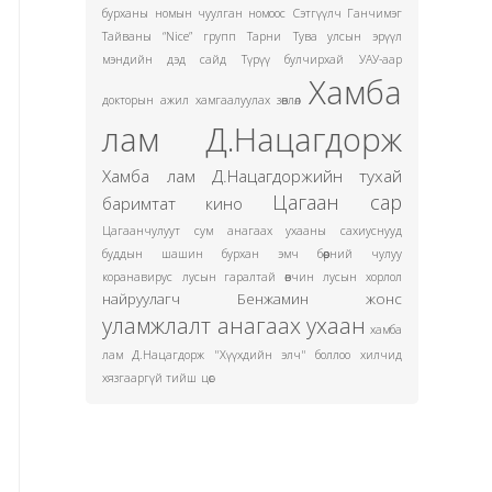
бурханы номын чуулган номоос
Сэтгүүлч Ганчимэг
Тайваны “Nice” групп
Тарни
Тува улсын эрүүл
мэндийн дэд сайд
Түрүү булчирхай
УАУ-аар
Хамба
докторын ажил хамгаалуулах зөвлөл
лам Д.Нацагдорж
Хамба лам Д.Нацагдоржийн тухай
Цагаан сар
баримтат кино
Цагаанчулуут сум
анагаах ухааны сахиуснууд
буддын шашин
бурхан эмч
бөөрний чулуу
коранавирус
лусын гаралтай өвчин
лусын хорлол
найруулагч Бенжамин жонс
уламжлалт анагаах ухаан
хамба
лам Д.Нацагдорж "Хүүхдийн элч" боллоо
хилчид
хязгааргүй тийш
цөс