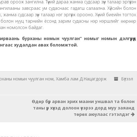
ав ороож зангилна. Түүний дараа жанма судсаар зүүн талаар эргүүлэн
нгилааны завсраас ум судаснаас гадагш салаална. Хүйсийн болон
жанма судсаар зүүн талаар нэг эргүүлж орооно. Хүний биеийн тогтох
ны болон нууц тарнийн ёсонд зарим судасны нэр нэршлийг өөрөөр
лан номолсон байдаг.
ирваань бурханы номын чуулган” номыг номын дэлгүүрүүд
нгаас худалдан авах боломжтой.
рханы номын чуулган ном
,
Хамба лам Д.Нацагдорж
Бүтээл
Өдөр бүр арван эрих маани уншвал та болон
таны үр хүүхэд долоон үеэрээ дорд муу заяанд
төрөх аюулаас гэтэлдэг