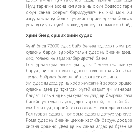
Нууц тарнийн ёсонд хэл яриа нь оюун бодлоос гарн
оюун санаа хоёрыг барилдуулагч нь хий мөн. Х
язгуураасаа үгүй болох тул хийг өөрийн эрхэнд болг
ухаанд гүн утгат үүнийг машид дэлгэрүүлэн номлосон байд
Хүний биед орших хийн судас
Хүний биед 72000 судас байх бөгөөд тэдгээр нь ум, р
судасны баруун, зүүн хоёр талын судас нь биеийн дээд
өөр, голынх нь адил хэлбэр дүрстэй байна.
Гол гурван судасны нэг ум судсыг “Гэгээн гэрлийн су
баруун, зүүн хоёр талын судасны голд ар талтай нь б
тусдаа байрлах боловч ойр зэрэгцэж оршино.
Ум судасны дээд үзүүр нь хоёр хөмсөгний завсар оршд
судасны дээд үзүүр түлхэгдэж хүчтэй өвдөлт үүсч, мана
байдаг. Голын нүд нь ум судасны дээд үзүүр байрлах га
биеийн ум судасны доод үзүүр нь эрэгтэй, эмэгтэйн бэл
юм. Гэвч нууц тарнийг хэзээ онож олохыг хүртэл билгий
Гол гурван судасны нэг рома судасны дотуур уур хилэнг
Рома судас нь биеийн цээжин хэсгийн баруун, доод хэс
хүйсэнд оршино. Дээд үзүүр нь санаа алдах үед бүлээн