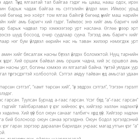
дил. Түүнд ялгаатай тал байгаа гэдэг нь цааш, нааш одох, ирэх
нин барьж чадаж байгаа нь сэтгэлийн үйлдэл мөн. Иймээс урьд
хий бөгөөд энэ хоёрт том ялгаа байхгүй бөгөөд үүнийг маш нарийн
йн хийг амь баригч хий гэдэг. Тиймээс энэ хийг амь баригч хий
ар барьж чадвал тэр хэмжээгээр урт наслана. Өглөө үүрээр эрт
трээсээ шууд босоод, очир суудлаар сууна. Тэгээд амь баригч хийг
лаар нэг бум үйлдвэл өөрийн нас нь таван жилээр нэмэгдэж урт
 амин хийг бясалгаж насны бүтээл үйлдэх боломжтой. Нууц тарнийн
ж үздэг. Хий оршиж байвал амь оршиж чадна, хий эс оршвол амь
ан насны урт, богины хэмжээ их ялгаатай байна. Үүнтэй уялдаж уур
сгал түргэсдэгтэй холбоотой. Сэтгэл аядуу тайван үед амьсгал удаан
 төрсөн сэтгэл”, “хамт төрсөн хий”, “үл эвдрэх сэтгэл”, “гэгээн гэрэлт
рлэдэг.
с гарсан. Туулсан Бурхад а-гаас гарсан. Үсэг бүгд “а”-гаас гарсан”
эдгийг тайлбарлавал үг үсэг хийнээс үүсч, хийгээр хөллөн хөдлөхгүй
хөдөлнө. Хий үгүй бол оюун санааг талбигч хүрд үгүй. Хийгээр хөдлөн
га бий болсноор оюун санаа эргэлдэнэ. Оюун бодол эргэлдсэний
эж үсэг гарах зэргээр дараалан барилдах учраас магад утгын үсэг “а”
ой.
лж, дэлгэрүүлж үзэж, ойлгох шаардлагатай.