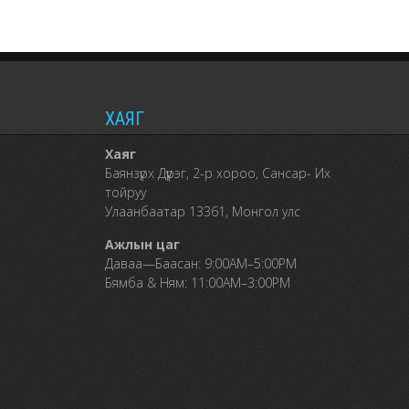
ХАЯГ
Хаяг
Баянзүрх Дүүрэг, 2-р хороо, Сансар- Их
тойруу
Улаанбаатар 13361, Монгол улс
Ажлын цаг
Даваа—Баасан: 9:00AM–5:00PM
Бямба & Ням: 11:00AM–3:00PM