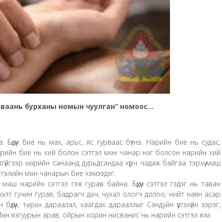
ирваань бурханы номын чуулган” номоос…
. Бүдүүн бие нь мах, арьс, яс гурваас бүтнэ. Нарийн бие нь судас,
д нарийн бие нь хий болон сэтгэл мөн чанар нэг болсон нарийн хий
улгүйгээр өөрийн санаанд дурьдсандаа хүрч чадаж байгаа тэрхүү маш
этгэлийн мөн чанарын бие хэмээдэг.
, маш нарийн сэтгэл гэж гурав байна. Бүдүүн сэтгэл гэдэг нь таван
рэлт гучин гурав, бадрагч дөч, чухал ологч долоо, нийт наян асар
үдүүн, төрөх дараалал, хаагдах дарааллыг Сандуйн үүсгэхүйн зэрэг,
Мөн язгуурын арав, ойрын хорин нисванис нь нарийн сэтгэл юм.