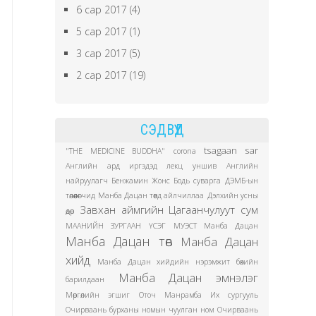
6 сар 2017
(4)
5 сар 2017
(1)
3 сар 2017
(5)
2 сар 2017
(19)
СЭДВҮҮД
tsagaan sar
"THE MEDICINE BUDDHA"
corona
Английн ард иргэдэд лекц уншив
Английн
найруулагч Бенжамин Жонс
Бодь суварга
ДЭМБ-ын
төлөөлөгчид Манба Дацан төвд айлчиллаа
Дэлхийн усны
Завхан аймгийн Цагаанчулуут сум
өдөр
МААНИЙН ЗУРГААН ҮСЭГ
МУЭСТ Манба Дацан
Манба Дацан төв
Манба Дацан
хийд
Манба Дацан хийдийн нэрэмжит бөхийн
Манба Дацан эмнэлэг
барилдаан
Мөргөлийн эгшиг
Оточ Манрамба Их сургууль
Очирваань бурханы номын чуулган ном
Очирваань