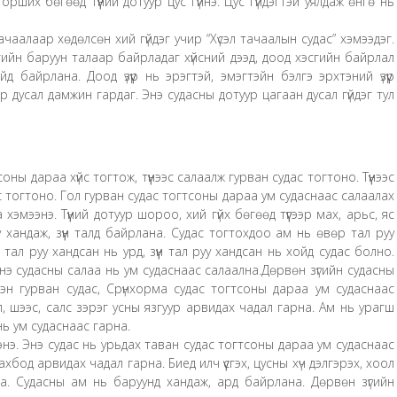
 орших бөгөөд түүний дотуур цус гүйнэ. Цус гүйдэгтэй уялдаж өнгө нь
чаалаар хөдөлсөн хий гүйдэг учир “Хүсэл тачаалын судас” хэмээдэг.
сгийн баруун талаар байрладаг хүйсний дээд, доод хэсгийн байрлал
йд байрлана. Доод үзүүр нь эрэгтэй, эмэгтэйн бэлгэ эрхтэний үзүүр
үгээр дусал дамжин гардаг. Энэ судасны дотуур цагаан дусал гүйдэг тул
оны дараа хүйс тогтож, түүнээс салаалж гурван судас тогтоно. Түүнээс
ас тогтоно. Гол гурван судас тогтсоны дараа ум судаснаас салаалах
эмээнэ. Түүний дотуур шороо, хий гүйх бөгөөд түүгээр мах, арьс, яс
 хандаж, зүүн талд байрлана. Судас тогтохдоо ам нь өвөр тал руу
 тал руу хандсан нь урд, зүүн тал руу хандсан нь хойд судас болно.
Энэ судасны салаа нь ум судаснаас салаална.Дөрвөн зүгийн судасны
сэн гурван судас, Срүнхорма судас тогтсоны дараа ум судаснаас
усал, шээс, салс зэрэг усны язгуур арвидах чадал гарна. Ам нь урагш
нь ум судаснаас гарна.
энэ. Энэ судас нь урьдах таван судас тогтсоны дараа ум судаснаас
 махбод арвидах чадал гарна. Биед илч үүсгэх, цусны хүч дэлгэрэх, хоол
а. Судасны ам нь баруунд хандаж, ард байрлана. Дөрвөн зүгийн