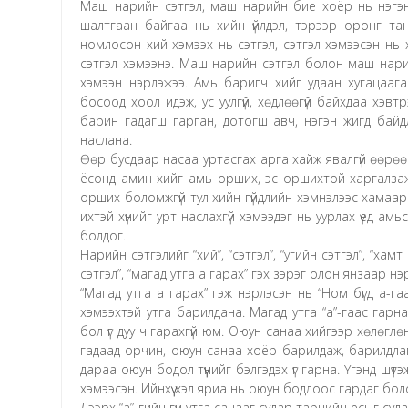
Маш нарийн сэтгэл, маш нарийн бие хоёр нь нэгэн а
шалтгаан байгаа нь хийн үйлдэл, тэрээр оронг та
номлосон хий хэмээх нь сэтгэл, сэтгэл хэмээсэн нь 
сэтгэл хэмээнэ. Маш нарийн сэтгэл болон маш нари
хэмээн нэрлэжээ. Амь баригч хийг удаан хугацаага
босоод хоол идэж, ус уулгүй, хөдлөөгүй байхдаа хэв
барин гадагш гарган, дотогш авч, нэгэн жигд байд
наслана.
Өөр бусдаар насаа уртасгах арга хайж явалгүй өөрөө
ёсонд амин хийг амь орших, эс оршихтой харгалза
орших боломжгүй тул хийн гүйдлийн хэмнэлээс хамаар
ихтэй хүнийг урт наслахгүй хэмээдэг нь уурлах үед амь
болдог.
Нарийн сэтгэлийг “хий”, “сэтгэл”, “угийн сэтгэл”, “хамт
сэтгэл”, “магад утга а гарах” гэх зэрэг олон янзаар нэ
“Магад утга а гарах” гэж нэрлэсэн нь “Ном бүгд а-гаа
хэмээхтэй утга барилдана. Магад утга “а”-гаас гарна г
бол үг дуу ч гарахгүй юм. Оюун санаа хийгээр хөлөглөн 
гадаад орчин, оюун санаа хоёр барилдаж, барилдла
дараа оюун бодол түүнийг бэлгэдэх үг гарна. Үгэнд шүт
хэмээсэн. Ийнхүү хэл яриа нь оюун бодлоос гардаг бол
Дээрх “а”-гийн гүн утга санааг судар тарнийн ёсыг суда