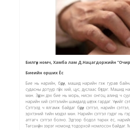
Билгүүн номч, Хамба лам Д.Нацагдоржийн “Оч
Биеийн орших Ёс
Бие нь нарийн, бүдүүн, машид нарийн гэж гурав байна
судасны дотуур гүйх хий, цус, дуслаас бүтдэг. Маши
мөн. Зүүдэн дэх бие нь морь, нисэх онгоц алинд ч су
нарийн хий сэтгэлийн шамдалд шүтэж гардаг. Үүнийг с
Сэтгэлд ч ялгамж байдаг бүдүүн сэтгэл, нарийн сэтгэл
эрхтэний тийн мэдэл мөн. Нарийн сэтгэл гэдэг нь гэ
атгагч сэтгэл болно. Эдгээр бодол төрөх ёс, нарийн б
Төгсөхүйн зэрэг номонд тодорхой номлосон байдаг. 