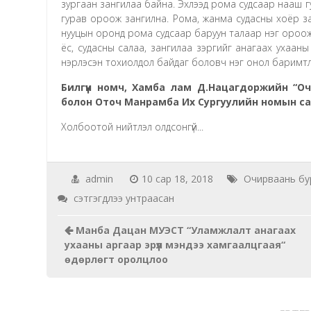
зургаан зангилаа байна. Эхлээд рома судсаар нааш гур
гурав ороож зангилна. Рома, жанма судасны хоёр за
нууцын оронд рома судсаар баруун талаар нэг ороож, 
ёс, судасны салаа, зангилаа зэргийг анагаах ухаа
нэрлэсэн тохиолдол байдаг боловч нэг онол баримт
Билгүүн номч, Хамба лам Д.Нацагдоржийн “Оч
болон Оточ Манрамба Их Сургуулийн номын са
Холбоотой нийтлэл олдсонгүй...
admin
10 сар 18, 2018
Очирваань бу
Амь
сэтгэгдлээ унтраасан
баригч
Манба Дацан МУЭСТ “Уламжлалт анагаах
хийг
ухааны аргаар эрүүл мэндээ хамгаалцгаая“
удаан
өдөрлөгт оролцлоо
хугацаагаар
барьж