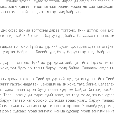
 нь урьдах зургаан судас тогтсоны дараа ум судаснаас салаална.
 амьсгалын хувийг тэгшитгэгчийг хэлнэ. Чадал нь хий махбодыг
асны ам нь хойш хандаж, зүүн гар талд байрлана.
 дэх судас Донма тогтсоны дараа тогтоно. Түүний дотуур хий, цус,
арах чадалтай. Байршил нь баруун урд байна. Салаалах газар нь зүүн
араа тогтоно. Түүний дотуур хий, дусал, цус гурав хувь тэгш гүйнэ.
ун урд зүгт байрлана. Биеийн урд буюу баруун гар талд байрлана.
дараа тогтоно. Түүний дотуур дусал, хий, цус гүйнэ. Тэрээр амтыг
 хойд тал буюу ар талын баруун талд байна. Салаалах судас нь
ны дараа тогтоно. Түүний дотуур хий, цус, дусал гурав гүйнэ. Түүний
 хүчийг гаргах чадалтай. Байршил нь зүүн хойд талд байна. Салаалах
ас гадна таван орон буюу таван хүрд гэж байдаг бөгөөд оройн,
о. Таван оронд ум судас, түүний өвөр, ар талд рома, жанма судас
баруун талаар нэг орооно. Эргэхдээ араас урагш баруун талаар
Жанма судасны зангилаа зүүн талаар нэг орооно. Хоолойд ум, рома,
д рома судсаар гурав зангилж, жанма судсаар гурав зангилж нийт