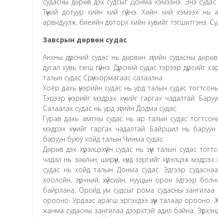
судасны дөрөв дэх судсыг Донма хэмээнэ. Энэ судас
Түүний дотуур хийн хий гүйнэ. Хийн хий хэмээх нь
арвидуулж, биеийн доторх хийн хувийг тэгшитгэнэ. Суд
Завсрын дөрвөн судас
Анхны дүрсний судас нь дөрвөн зүгийн судасны дөрөв
дусал хувь тэгш гүйнэ. Дүрсний судас тэрээр дүрсийг х
талын судас Срүнхормагаас салаална.
Хоёр дахь үнэрийн судас нь урд талын судас тогтсоны д
Тэрээр үнэрийг мэдрэх хүчийг гаргах чадалтай. Бару
Салаалах судас нь урд зүгийн Додма судас.
Гурав дахь амтны судас нь ар талын судас тогтсоны 
мэдрэх хүчийг гаргах чадалтай. Байршил нь баруун
баруун буюу хойд талын Чинма судас.
Дөрөв дэх хүрэлцэхүйн судас нь зүүн талын судас тогтсо
чадал нь зөөлөн, ширүүн, хүнд зэргийг хүрэлцэж мэдрэх
судас нь хойд талын Донма судас. Эдгээр судасна
хоолойн, зүрхний, хүйсийн, нууцын орон эдгээр болн
байрлана. Оройд ум судсыг рома судасны зангилаа 
орооно. Урдаас арагш эргэхдээ зүүн талаар орооно. 
жанма судасны зангилаа дээрхтэй адил байна. Зүрхэн