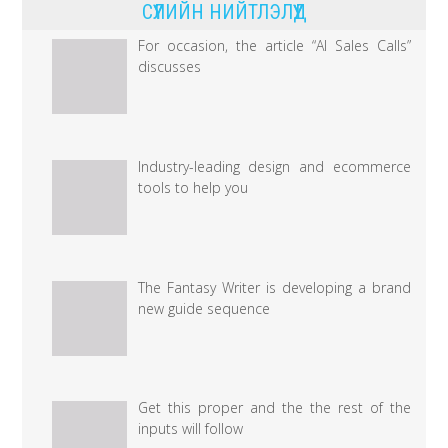
СҮҮЛИЙН НИЙТЛЭЛҮҮД
H1N1
вирусын
For occasion, the article “AI Sales Calls”
халдварт
discusses
өвчлөлийн
үед
ХӨСҮТ-
Industry-leading design and ecommerce
тэй
tools to help you
хамтран
ажиллаж,
халдвартай
The Fantasy Writer is developing a brand
хүмүүсийг
new guide sequence
эмчилж
эдгээж
байсан
туршлагатай
Get this proper and the the rest of the
inputs will follow
дээр