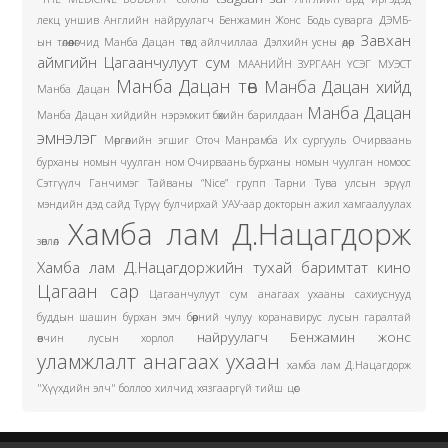
лекц уншив
Английн найруулагч Бенжамин Жонс
Бодь суварга
ДЭМБ-
Завхан
ын төлөөлөгчид Манба Дацан төвд айлчиллаа
Дэлхийн усны өдөр
аймгийн Цагаанчулуут сум
МААНИЙН ЗУРГААН ҮСЭГ
МУЭСТ
Манба Дацан төв
Манба Дацан хийд
Манба Дацан
Манба Дацан
Манба Дацан хийдийн нэрэмжит бөхийн барилдаан
эмнэлэг
Мөргөлийн эгшиг
Оточ Манрамба Их сургууль
Очирваань
бурханы номын чуулган ном
Очирваань бурханы номын чуулган номоос
Сэтгүүлч Ганчимэг
Тайваны “Nice” групп
Тарни
Тува улсын эрүүл
мэндийн дэд сайд
Түрүү булчирхай
УАУ-аар докторын ажил хамгаалуулах
Хамба лам Д.Нацагдорж
зөвлөл
Хамба лам Д.Нацагдоржийн тухай баримтат кино
Цагаан сар
Цагаанчулуут сум
анагаах ухааны сахиуснууд
буддын шашин
бурхан эмч
бөөрний чулуу
коранавирус
лусын гаралтай
найруулагч Бенжамин жонс
өвчин
лусын хорлол
уламжлалт анагаах ухаан
хамба лам Д.Нацагдорж
"Хүүхдийн элч" боллоо
хилчид
хязгааргүй тийш
цөс