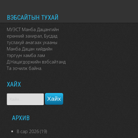
ВЭБСАЙТЫН ТУХАЙ
МУЭСТ Манба Дацангийн
ерөнхий захирал, Бусдад
туслахуй анагаах ухааны
Манба Дацан хийдийн
тэргүүн хамба лам
Д.Нацагдоржийн вэбсайтанд
Та зочилж байна.
ХАЙХ
АРХИВ
8 сар 2026
(19)