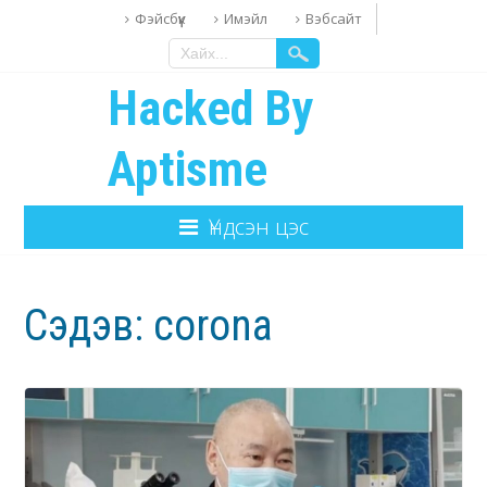
Фэйсбүүк
Имэйл
Вэбсайт
Hacked By
Aptisme
Үндсэн цэс
Сэдэв:
corona