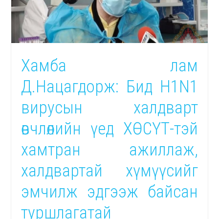
Хамба лам
Д.Нацагдорж: Бид H1N1
вирусын халдварт
өвчлөлийн үед ХӨСҮТ-тэй
хамтран ажиллаж,
халдвартай хүмүүсийг
эмчилж эдгээж байсан
туршлагатай