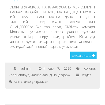
ЭМЯ-НЫ УЛАМЖЛАЛТ АНАГААХ УХААНЫ МЭРГЭЖЛИЙН
САЛБАР ЗӨВЛӨЛИЙН ГИШҮҮН, МАНБА ДАЦАН МУЭСТ-
ИЙН ХАМБА ЛАМ, МАНБА ДАЦАН НЭГДСЭН
ЭМНЭЛГИЙН ЗӨВЛӨХ, МУ-ЫН ГАВЪЯАТ ЭМЧ
Д.НАЦАГДОРЖ: Бид төр засаг, ЭМЯ-тай хамтарч
Монголын уламжлалт анагаах ухааны тусламж
үйлчилгээг Коронавируст халдвар (Covid 19)-ын үед
авч хэрэгжүүлэх талаар заавар зөвлөмж, уламжлалт
эм, түүхий эдийн нөөцийг гаргаж, уламжлалт
ЦААШ УНШ…
admin
4 сар 7, 2020
corona
,
коранавирус
,
Хамба лам Д.Нацагдорж
Мэдээ
Хамба
сэтгэгдлээ унтраасан
лам
Д.Нацагдорж:
Бид