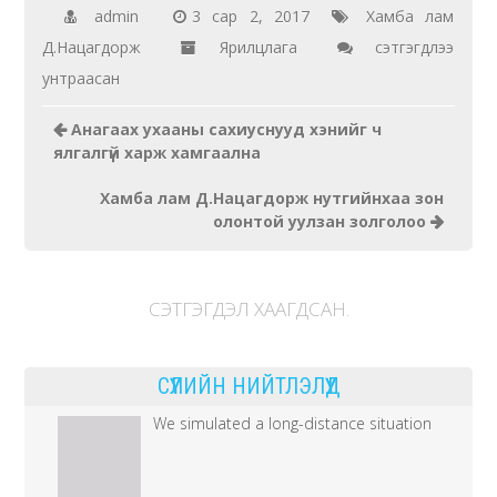
admin
3 сар 2, 2017
Хамба лам
Дэлхийн
Д.Нацагдорж
Ярилцлага
сэтгэгдлээ
энтэй
унтраасан
хүмүүн
Анагаах ухааны сахиуснууд хэнийг ч
дээр
ялгалгүй харж хамгаална
Хамба лам Д.Нацагдорж нутгийнхаа зон
олонтой уулзан золголоо
СЭТГЭГДЭЛ ХААГДСАН.
СҮҮЛИЙН НИЙТЛЭЛҮҮД
We simulated a long-distance situation