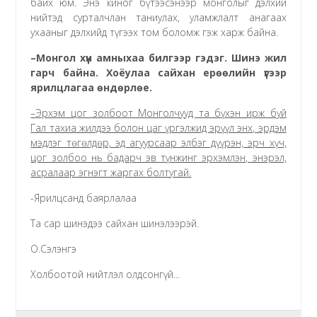
байх юм. Энэ киног бүтээсэнээр монголыг дэлхий
нийтэд сурталчлан таниулах, уламжлалт анагаах
ухааныг дэлхийд түгээх том боломж гэж харж байна.
–
Монгол хүн амныхаа билгээр гэдэг. Шинэ жил
гарч байна. Хоёулаа сайхан ерөөлийн үгээр
ярилцлагаа өндөрлөе.
–
Эрхэм цог золбоот Монголчууд та бүхэн ирж буй
Гал тахиа жилдээ болон цаг үргэлжид эрүүл энх, эрдэм
мэдлэг төгөлдөр, эд агуурсаар элбэг дүүрэн, эрч хүч,
цог золбоо нь бадарч эв түнжинг эрхэмлэн, энэрэл,
асралаар эгнэгт жаргах болтугай.
-Ярилцсанд баярлалаа
Та сар шинэдээ сайхан шинэлээрэй.
О.Сэлэнгэ
Холбоотой нийтлэл олдсонгүй...