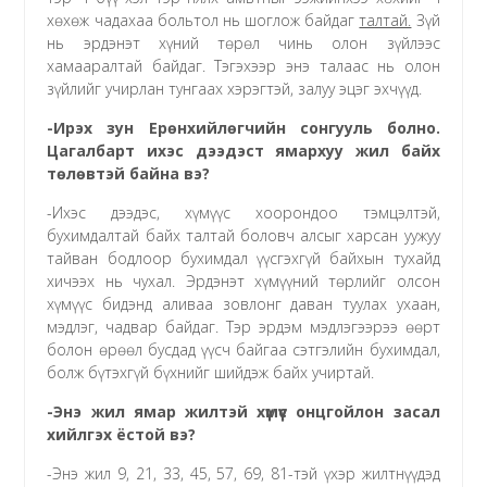
хөхөж чадахаа больтол нь шоглож байдаг
талтай.
Зүй
нь эрдэнэт хүний төрөл чинь олон зүйлээс
хамааралтай байдаг. Тэгэхээр энэ талаас нь олон
зүйлийг учирлан тунгаах хэрэгтэй, залуу эцэг эхчүүд.
-Ирэх зун Ерөнхийлөгчийн сонгууль болно.
Цагалбарт ихэс дээдэст ямархуу жил байх
төлөвтэй байна вэ?
-Ихэс дээдэс, хүмүүс хоорондоо тэмцэлтэй,
бухимдалтай байх талтай боловч алсыг харсан уужуу
тайван бодлоор бухимдал үүсгэхгүй байхын тухайд
хичээх нь чухал. Эрдэнэт хүмүүний төрлийг олсон
хүмүүс бидэнд аливаа зовлонг даван туулах ухаан,
мэдлэг, чадвар байдаг. Тэр эрдэм мэдлэгээрээ өөрт
болон өрөөл бусдад үүсч байгаа сэтгэлийн бухимдал,
болж бүтэхгүй бүхнийг шийдэж байх учиртай.
-Энэ жил ямар жилтэй хүмүүс онцгойлон засал
хийлгэх ёстой вэ?
-Энэ жил 9, 21, 33, 45, 57, 69, 81-тэй үхэр жилтнүүдэд