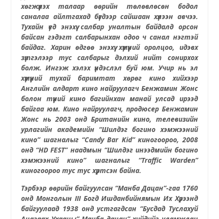
хөгжүүлэх талаар өөрийн төлөвлөсөн бодол
саналаа айлтгахад бүгдээр сайшаан хүлээн авчээ.
Тухайн үед энэхүү салбар уналтын байдалд орсон
байсан гэдэгт салбарынхан одоо ч санал нэгтэй
байдаг. Харин өдгөө энэхүү хүмүүний оролцоо, идэвх
зүтгэлээр тус салбарыг дэлхий нийт сонирхох
болж. Ингэж хэлэх үндэслэл буй юм. Учир нь эл
хүмүүний тухай баримтат хөрөг кино хийхээр
Английн
алдарт
кино найруулагч Бенжамин Жонс
болон түүний кино багийнхан
манай улсад
ирэ
эд
байгаа юм.
Кино найруулагч, продюсер Бенжамин
Жонс
нь
2003 онд Британийн кино, телевизийн
урлагийн академийн “Шилдэг богино хэмжээний
кино” шагналыг “Candy Bar Kid” киногоороо, 2008
онд “HD FEST” наадмын “Шилдэг инээдмийн богино
хэмжээний кино” шагналыг “Traffic Warden”
киногоороо тус тус хүртсэн байна.
Тэр
б
ээр өөрийн байгуулсан
“
Манба
Д
ацан
”-
гаа 1760
онд
Монголын
III
Богд Ишданбийнямын
Их Хүрээнд
байгуул
аад
1938 онд устгагдсан “Бусдад Туслахуй
Анагаах Ухааны” Манба дацан” хийдийг уламжлан