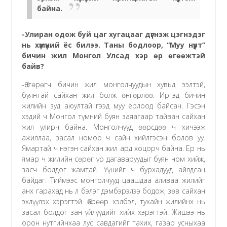
байна.
-Улиран одож буй цаг хугацааг дүгнэж цэгнэдэг
нь хүмүүний ёс билээ. Таны бодлоор, “Муу нүүрт”
бичин жил Монгол Улсад хэр өр өгөөжтэй
байв?
-Өнгөрөгч бичин жил монголчуудын хувьд ээлтэй,
буянтай сайхан жил болж өнгөрлөө. Иргэд бичин
жилийн зуд аюултай гээд муу ёрлоод байсан. Гэсэн
хэдий ч Монгол түмний буян заяагаар тайван сайхан
жил улирч байна. Монголчууд өөрсдөө ч хичээж
ажиллаа, засал номоо ч сайн хийлгэсэн болов уу.
Ямартай ч нэгэн сайхан жил ард хоцорч байна. Ер нь
ямар ч жилийн сөрөг үр дагаваруудыг буян ном хийж,
засч болдог жамтай. Үүнийг ч бурхадууд айлдсан
байдаг. Тиймээс монголчууд цаашдаа аливаа жилийг
анх гарахад нь л бэлэг дэмбэрэлээ бодож, зөв сайхан
эхлүүлэх хэрэгтэй. Өөрөөр хэлбэл, тухайн жилийнх нь
засал болдог зан үйлүүдийг хийх хэрэгтэй. Жишээ нь
орон нутгийнхаа лус савдагийг тахих, газар усныхаа