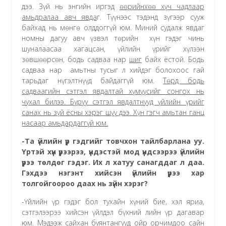
дээ. Зүй нь энгийн иргэд
өөрийнхөө хүч чадлаар
амьдралаа авч явда
г. Түүнээс тэдэнд зүгээр сууж
байхад нь мөнгө олддоггүй юм. Миний судалж явдаг
номны дагуу авч үзвэл төрийн хүн гэдэг чинь
шуналаасаа хагацсан, үйлийн үрийг хүлээн
зөвшөөрсөн, бодь садваа нар
шиг
байх ёстой. Бодь
садваа нар амьтны тусыг л хийдэг болохоос гай
тарьдаг нүгэлтнүүд байдаггүй юм.
Төрд бодь
садваагийн сэтгэл явдалтай хүмүүсийг сонгох нь
чухал билээ. Буруу сэтгэл явдалтнууд үйлийн үрийг
санах нь зүй ёсны хэрэг шүү дээ. Хүн гэгч амьтан ганц
насаар амьдардаггүй юм.
-Та үйлийн үр гэдгийг товчхон тайлбарлана уу.
Үртэй хүн үрээрээ, үндэстэй мод үндсээрээ үйлийн
үрээ төлдөг гэдэг. Их л хатуу санагддаг л даа.
Гэхдээ нэгэнт хийсэн үйлийн үрээ хар
толгойгоороо даах нь зүйн хэрэг?
-Үйлийн үр гэдэг бол тухайн хүний бие, хэл яриа,
сэтгэлээрээ хийсэн үйлдэл бүхний лийн үр дагавар
юм. Мэдээж сайхан буянтангууд ойр орчимдоо сайн