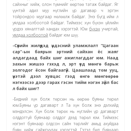
сайхныг хийж, олон түмнийг өөртөө татаж байдаг. Яг
үүнтэй адил муу нүглийн үр дагавар ч эргэн
тойрондоо муугаар нөлөөлж байдаг. Энэ бүгд ийм л
уялдаа холбоотой байдаг. Тиймээс хүн бүхэн үйлийн
үрдээ хяналттай хандах хэрэгтэй. Юм
бүхэн
учиртай,
уялдаа холбоотой
байдаг юм шүү.
-Сүүлийн жилүүдэд үндэсний уламжлалт “Цагаан
сар”-ын баярын эртний сайхан ёс жаяг
алдагдаад байх шиг ажиглагддаг юм. Наад
захын жишээ гэхэд л, эрт үед мөнгө барьж
золгодог ёсон байгаагүй. Цаашлаад том ууц,
үнэтэй дээл хувцас гээд өнгө мөнгөөрөө
нэгнээсээ дээр гарах гэсэн тийм нэгэн зүйл бас
л байх шиг?
-Бидний хүн болж төрсөн нь өөрөө буяны төрөл
юм.Буяны үр дагаварт л Та хүн болж энэ дэлхийд
мэндэлсэн. Хүн болж төрөх нь нүглийн үр дагаварт
олддоггүй буянаар олддог дээд төрөл юм. Тиймээс
нэгэнт буянаар олдсон сайн төрлийг амьд ахуйдаа
буян хийж сайжруулах хэрэгтэй. Гэтэл бид буянаар