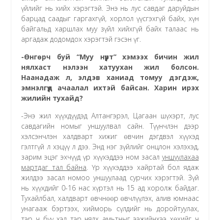
үйлийг нь хийх хэрэгтэй. Энэ нь лус савдаг даруйдын
барцад саадыг гаргахгүй, хорлол үүсгэхгүй байх, хүн
байгальд харшлах муу зүйл хийхгүй байх талаас нь
аргадаж додомдох хэрэгтэй гэсэн үг.
-Өнгөрч буй “Муу нүүрт” хэмээх бичин жил
нялхаст нэлээн хатуухан жил болсон.
Наанадаж л, элдэв ханиад томуу дэгдэж,
эмнэлгүүд ачаалал ихтэй байсан. Харин ирэх
жилийн тухайд?
-Энэ жил хүүхдүүдэд Алтангэрэл, Цагаан шүхэрт, лус
савдагийн номыг уншуулвал сайн. Түүнчлэн дээр
хэлсэнчлэн халдварт хижиг өвчин дэгдвэл хүүхэд
гэлтгүй л хэцүү л дээ. Энд нэг зүйлийг онцлон хэлэхэд,
зарим эцэг эхчүүд үр хүүхэддээ ном засал
уншуулахаа
мартдаг тал байна
. Үр хүүхэддээ хайртай бол ядаж
жилдээ засал номоо уншуулаад сурчих хэрэгтэй. Зүй
нь хүүхдийг 0-16 нас хүртэл нь 15 ад хоролж байдаг.
Тухайлбал, халдварт өвчнөөр өвчлүүлэх, алив юмнаас
унагааж бэртээх, хийморь сүлдийг нь доройтуулах,
тэр ч бүү хэл тэр нялх амьтныг ээжийнхээ хөхийг ч