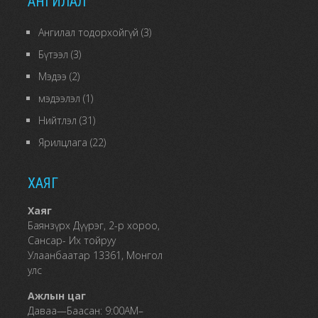
АНГИЛАЛ
Ангилал тодорхойгүй
(3)
Бүтээл
(3)
Мэдээ
(2)
мэдээлэл
(1)
Нийтлэл
(31)
Ярилцлага
(22)
ХАЯГ
Хаяг
Баянзүрх Дүүрэг, 2-р хороо,
Сансар- Их тойруу
Улаанбаатар 13361, Монгол
улс
Ажлын цаг
Даваа—Баасан: 9:00AM–