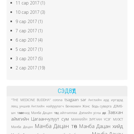
11 сар 2017
(1)
10 сар 2017
(3)
9 сар 2017
(1)
7 сар 2017
(1)
6 сар 2017
(4)
5 сар 2017
(1)
3 сар 2017
(5)
2 сар 2017
(19)
СЭДВҮҮД
tsagaan sar
"THE MEDICINE BUDDHA"
corona
Английн ард иргэдэд
лекц уншив
Английн найруулагч Бенжамин Жонс
Бодь суварга
ДЭМБ-
Завхан
ын төлөөлөгчид Манба Дацан төвд айлчиллаа
Дэлхийн усны өдөр
аймгийн Цагаанчулуут сум
МААНИЙН ЗУРГААН ҮСЭГ
МУЭСТ
Манба Дацан төв
Манба Дацан хийд
Манба Дацан
Манба Дацан