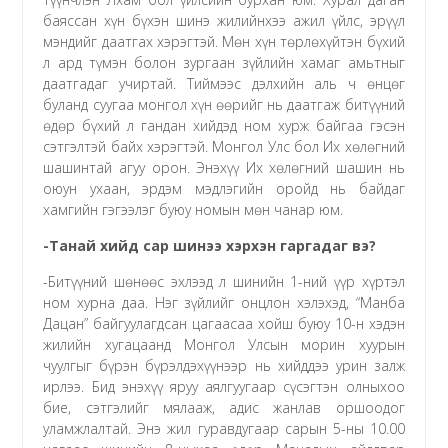
баяссан хүн бүхэн шинэ жилийнхээ ажил үйлс, эрүүл
мэндийг даатгах хэрэгтэй. Мөн хүн төрлөхүйтэн бүхий
л ард түмэн болон зургаан зүйлийн хамаг амьтныг
даатгадаг учиртай. Тиймээс дэлхийн аль ч өнцөг
буланд суугаа монгол хүн өөрийг нь даатгаж битүүний
өдөр бүхий л гандан хийдэд ном хурж байгаа гэсэн
сэтгэлтэй байх хэрэгтэй. Монгол Улс бол Их хөлөгний
шашинтай агуу орон. Энэхүү Их хөлөгний шашин нь
оюун ухаан, эрдэм мэдлэгийн оройд нь байдаг
хамгийн гэгээлэг буюу номын мөн чанар юм.
-Танай хийд сар шинээ хэрхэн гаргадаг вэ?
-Битүүний шөнөөс эхлээд л шинийн 1-ний үүр хүртэл
ном хурна даа. Нэг зүйлийг онцлон хэлэхэд, “Манба
Дацан” байгуулагдсан цагаасаа хойш буюу 10-н хэдэн
жилийн хугацаанд Монгол Улсын морин хуурын
чуулгыг бүрэн бүрэлдэхүүнээр нь хийддээ урин залж
ирлээ. Бид энэхүү яруу аялгуугаар сүсэгтэн олныхоо
бие, сэтгэлийг мялааж, адис жанлав оршоодог
уламжлалтай. Энэ жил гуравдугаар сарын 5-ны 10.00