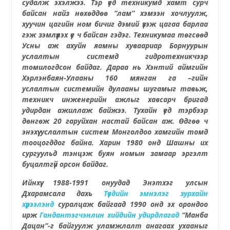
судалж эхэлжээ. Тэр үед техникумд хамт сурч
байсан найз нөхөддөө “лам” хэмээн хочлуулж,
хуучин цагийн ном бичиг дэмий үзэж цагаа барлаа
гэж зэмлүүлэх үе ч байсан гэдэг. Техникумаа төгсөөд
Усны аж ахуйн яамны хуваариар Борнуурын
услалтын системд гидротехникчээр
томилогд
сон байдаг
. Дараа нь Хэнтий аймгийн
Хэрлэнбаян-Улааны 160
мянган га
–гийн
услалтын системийн дулааны шугамыг тавьж,
техникч инженерийн ажлыг хавсарч бригад
удирдан ажиллаж байжээ.
Тухайн үед тэрбээр
дөнгөж 20 гаруйхан настай байсан аж. Өдгөө ч
энэхүү услалтын систем Монголдоо хамгийн томд
тооцогддог байна. Харин
1980 онд Шашны их
сургуульд тэнцэж буян номын замаар эргэлт
буцалтгүй орсон байдаг.
Ийнхүү
198
8
-199
1
онуудад Энэтхэг улсын
Дхарамсала дахь
Түвдийн эмнэлэг зурхайн
хүрээлэнд
суралцаж байгаад 1990 онд эх орондоо
ирж
Гандантэгчэнлин хийдийн удирдлагад
“Манба
Д
ацан”-г байгуулж уламжлалт анагаах ухааныг