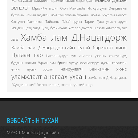
Манба Дацан хийдийн нэрэмжит бөхийн барилдаан
эмнэлэг
Мөргөлийн эгшиг
Оточ Манрамба Их сургууль
Очирваань
бурханы номын чуулган ном
Очирваань бурханы номын чуулган номоос
Сэтгүүлч Ганчимэг
Тайваны “Nice” групп
Тарни
Тува улсын эрүүл
мэндийн дэд сайд
Түрүү булчирхай
УАУ-аар докторын ажил хамгаалуулах
Хамба лам Д.Нацагдорж
зөвлөл
Хамба лам Д.Нацагдоржийн тухай баримтат кино
Цагаан сар
Цагаанчулуут сум
анагаах ухааны сахиуснууд
буддын шашин
бурхан эмч
бөөрний чулуу
коранавирус
лусын гаралтай
найруулагч Бенжамин жонс
өвчин
лусын хорлол
уламжлалт анагаах ухаан
хамба лам Д.Нацагдорж
"Хүүхдийн элч" боллоо
хилчид
хязгааргүй тийш
цөс
ВЭБСАЙТЫН ТУХАЙ
МУЭСТ Манба Дацангийн