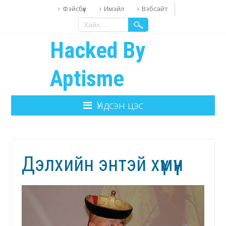
Фэйсбүүк
Имэйл
Вэбсайт
Hacked By
Aptisme
Үндсэн цэс
Дэлхийн энтэй хүмүүн