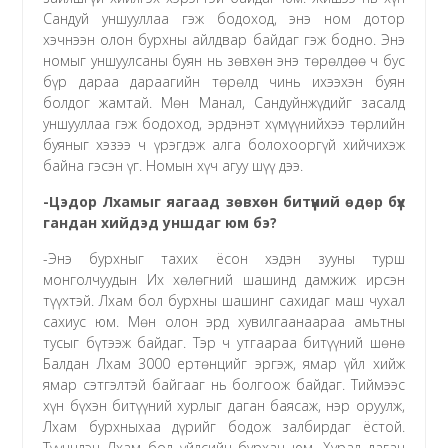
Сандуй уншууллаа гэж бодоход, энэ ном дотор
хэчнээн олон бурхны айлдвар байдаг гэж бодно. Энэ
номыг уншуулсаны буян нь зөвхөн энэ төрөлдөө ч бус
бүр дараа дараагийн төрөлд чинь ихээхэн буян
болдог жамтай. Мөн Манал, Сандуйнжүдийг засалд
уншууллаа гэж бодоход, эрдэнэт хүмүүнийхээ төрлийн
буяныг хэзээ ч үрэгдэж алга болохооргүй хийчихэж
байна гэсэн үг. Номын хүч агуу шүү дээ.
-Цэдор Лхамыг яагаад зөвхөн битүүний өдөр бүх
гандан хийдэд уншдаг юм бэ?
-Энэ бурхныг тахих ёсон хэдэн зууны турш
монголчуудын Их хөлөгний шашинд дамжиж ирсэн
түүхтэй. Лхам бол бурхны шашинг сахидаг маш чухал
сахиус юм. Мөн олон эрд хувилгаанаараа амьтны
тусыг бүтээж байдаг. Тэр ч утгаараа битүүний шөнө
Балдан Лхам 3000 ертөнцийг эргэж, ямар үйл хийж
ямар сэтгэлтэй байгааг нь болгоож байдаг. Тиймээс
хүн бүхэн битүүний хурлыг даган баясаж, нэр оруулж,
Лхам бурхныхаа дүрийг бодож залбирдаг ёстой.
Түүнчлэн Лхам бол үйлсийн бурхан юм. Хурал даган