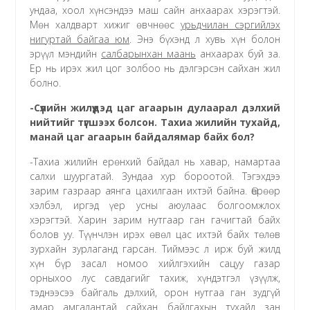
ундаа, хоол хүнсэндээ маш сайн анхаарах хэрэгтэй.
Мөн халдварт хижиг өвчнөөс
урьдчилан сэргийлэх
нигуртай байгаа юм
. Энэ бүхэнд л хувь хүн болон
эрүүл мэндийн
салбарынхан маань
анхаарах буй за.
Ер нь ирэх жил цог золбоо нь дэлгэрсэн сайхан жил
болно.
-Сүүлийн жилүүдэд цаг агаарын дулаарал дэлхий
нийтийг түгшээх болсон. Тахиа жилийн тухайд,
манай цаг агаарын байдалямар байх бол?
-Тахиа жилийн ерөнхий байдал нь хавар, намартаа
салхи шуургатай. Зундаа хур бороотой. Тэгэхдээ
зарим газраар аянга цахилгаан ихтэй байна. Өөрөөр
хэлбэл, иргэд үер усны аюулаас болгоомжлох
хэрэгтэй. Харин зарим нутгаар ган гачигтай байх
болов уу. Түүнчлэн ирэх өвөл цас ихтэй байх төлөв
зурхайн зурлаганд гарсан. Тиймээс л ирж буй жилд
хүн бүр засал номоо хийлгэхийн сацуу газар
орныхоо лус савдагийг тахиж, хүндэтгэл үзүүлж,
тэднээсээ байгаль дэлхий, орон нутгаа ган зудгүй
амар амгалантай сайхан байлгахын тухайд зан