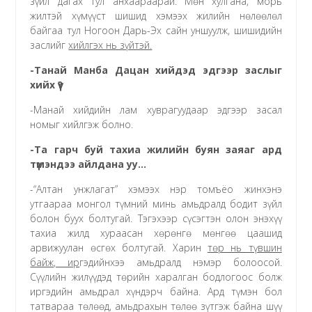
зүйл дагах тул анхаараарай. Мөн хулгана, морь
жилтэй хүмүүст шишид хэмээх жилийн нөлөөлөл
байгаа тул Ногоон Дарь-Эх сайн уншуулж, шишидийн
заслийг
хийлгэх нь зүйтэй.
-Танай Манба Дацан хийдэд эдгээр заслыг
хийх үү?
-Манай хийдийн лам хуврагуудаар эдгээр засал
номыг хийлгэж болно.
-Та гарч буй тахиа жилийн буян заяаг ард
түмэндээ айлдана уу…
-“Алтан унжлагат” хэмээх нэр томъёо жинхэнэ
утгаараа монгол түмний минь амьдралд бодит зүйл
болон буух болтугай. Тэгэхээр сүсэгтэн олон энэхүү
тахиа жилд хураасан хөрөнгө мөнгөө цаашид
арвижуулан өсгөх болтугай. Харин
төр нь түвшин
байж, ир
гэдийнхээ амьдралд нэмэр болоосой.
Сүүлийн жилүүдэд төрийн харалган бодлогоос болж
иргэдийн амьдрал хүндэрч байна. Ард түмэн бол
татвараа төлөөд, амьдрахын төлөө зүтгэж байна шүү