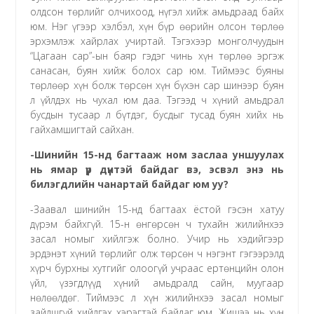
олдсон төрлийг олчихоод, нүгэл хийж амьдраад байх
юм. Нэг үгээр хэлбэл, хүн бүр өөрийн олсон төрлөө
эрхэмлэж хайрлах учиртай. Тэгэхээр монголчуудын
“Цагаан сар”-ын баяр гэдэг чинь хүн төрлөө эргэж
санасан, буян хийж болох сар юм. Тиймээс буяны
төрлөөр хүн болж төрсөн хүн бүхэн сар шинээр буян
л үйлдэх нь чухал юм даа. Тэгээд ч хүний амьдрал
бусдын тусаар л бүтдэг, бусдыг тусад буян хийх нь
гайхамшигтай сайхан.
-Шинийн 15-нд багтааж ном заслаа уншуулах
нь ямар үр дүнтэй байдаг вэ, эсвэл энэ нь
билэгдлийн чанартай байдаг юм уу?
-Заавал шинийн 15-нд багтаах ёстой гэсэн хатуу
дүрэм байхгүй. 15-н өнгөрсөн ч тухайн жилийнхээ
засал номыг хийлгэж болно. Учир нь хэдийгээр
эрдэнэт хүний төрлийг олж төрсөн ч нэгэнт гэгээрэлд
хүрч бурхны хутгийг олоогүй учраас ертөнцийн олон
үйл, үзэгдлүүд хүний амьдралд сайн, муугаар
нөлөөлдөг. Тиймээс л хүн жилийнхээ засал номыг
зайлшгүй хийлгэх хэрэгтэй байдаг юм. Жишээ нь хүн