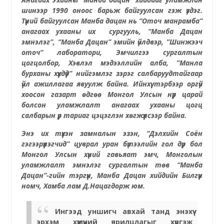
шинээр
1990 оноос
барьж байгуулсан гэж үздэг.
Түүний байгуулсан Манба дацан нь “Оточ манрамба”
анагаах ухааны
их
сургууль, “Манба
Д
ацан
эмнэлэг”, “Манба
Д
ацан” эмийн үйлдвэр, ”Шинжээч
оточ“ лаборатори, Эмчилгээ сургалтын
цогцолбор, Хэвлэл мэдээллийн алба, ”Манла
бурханы хүүхдүүд” нийгэмлэг зэрэг салбаруудтайгаар
үйл ажиллагаа явуулж байна.
Ийнхүү тэрбээр оргүй
хоосон газарт өдгөө Монгол Улсын нүүр царай
болсон уламжлалт анагаах ухааны цогц
салбарын үр тариаг цэцэглэн хөгжүүлсээр байна.
Энэ их түүхэн замналын эзэн,
“Дэлхийн Соён
гэгээрүүлэгчид”
цуврал уран бүтээлийн
гол дүр
бол
Монгол Улсын хүний гавьяат эмч, Монголын
уламжлалт эмнэлэг сургалтын төв “Манба
Дацан”-гийн тэргүүн, Манба Дацан хийдийн Билгүүн
номч, Хамба лам Д.Нацагдорж юм.
Ингээд уншигч авхай танд энэхүү
эрхэм хүмүүний ярилцлагыг хүргэж