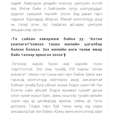
эздийг баярлуулж дээдийн номоор цэнгүүлэх ёстой
юм. Ингэж байж л байгалийн хатуу шалгууруудыг
эрдэнэт хүмүүний төрлийг олсон бид даван гарч
чадахыг бурхадууд айлдсан. Манай монголчууд урьд
нь газар усны лус савдагаа аргадаж, цэнгүүлж
амьдарсаар ирсэн.
-Та сайхан хаваржиж байна уу. “Алтан
унжлагат”хэмээх тахиа жилийн цагалбар
бэлхэн болжээ. Энэ жилийн өнгө төлөв ямар
байх талаар яриагаа эхлэх үү?
-Тэгэхээр жаран бүхэн өөр өөрийн гэсэн
тодотголтой. Энэ оны тухайд, ХVII жарны “алтан
унжлагат” хэмээх гал тахиа жил гарч байна. Шинэ жил
гарахад монголчууд нийтээрээ амар амгалантай
байхын тухайд бүгд сайхан ерөөж бодох хэрэгтэй. Хүн
болгон сайн үйлсийг бодож ерөөвөл түүнийг дагаж
олон хүний ерөөл буян, амны хишгээр тухайн жилийн
сөрөг муу үр дагаварууд арилан, сайны үр түгэн
дэлгэрнэ. Гэхдээ гарч буй тахиа жилд хэд хэдэн
анхаарууштай юм байна. Юуны өмнө монголчууд идээ