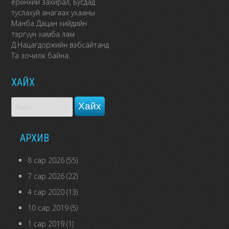
ерөнхий захирал, Бусдад
туслахуй анагаах ухааны
Манба Дацан хийдийн
тэргүүн хамба лам
Д.Нацагдоржийн вэбсайтанд
Та зочилж байна.
ХАЙХ
АРХИВ
8 сар 2026
(55)
7 сар 2026
(22)
4 сар 2020
(13)
10 сар 2019
(5)
1 сар 2019
(1)