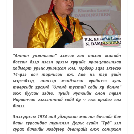
“Алтан унжлагат” хэмээх гал тахиа жилийн
босгон дээр нэгэн эрхэм хүмүүнийг ярилцлагынхаа
хойморт урьж ярилцсан юм. Тэрбээр э
цэг эхээсээ
14
–
үүлээ өсч торнисон
аж
. Аав нь тэр үеийн
мэргэдээр, шинээр мэндэлсэн хүүгийнхээ хувь
төөргийг үзүүлсэнд “Олонд тустай сайн хүн болно”
гэж буусан гэдэг.
Түүнийг н
утгийн олон түмэн
Нарванчин гэгээнтний хойд
дүр
ч
гэж ярьдаг
юм
билээ
.
Энэхүү эрхэм
1974 онд уйгаржин монгол бичгийг бие
даан сурсандаа түшиглэн Дорж гуайн “Түвд” хэл
сурах бичгийн нэгдүгээр дэвтрийг олж сонирхон