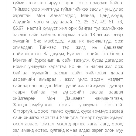
гүймиг хэмээх ширүүн гараг эрхэс нөлөөлж байна.
Тиймээс үхэр жилтнүүд гүймигийнхээ заслыг уншуулах
хэрэгтэй. Мөн Жанаггагдог, Манла, Цэнд-Аюуш,
Аюушийн чого уншуулаарай. 13, 25, 37, 49, 61, 73,
85,97 настай хүмүүст жил орж байгаа тул жилийнхээ
заслыг сайн хийлгэх шаардлагатай. 13-ны жил дээр
хүүхдийн бие махбодод маш их өөрчлөлтүүд орж
хямардаг. Тиймээс тэр жилд нь Дашзэвэг
наймангэгээн, Загджүсүм, Бумчин, Говийн лха болон
Мэнгэний бурханыг нь сайн тахиулж
,
бусад
дагалдах
номыг уншуулах хэрэгтэй. Ер нь 13 насны жил орж
байгаа хүүхдийн заслыг сайн хийлгэвэл дараа
дараачийн амьдрал , ажил үйлс, эрдэм мэдлэгт
сайнаар нөлөөлдөг. Мөн туулай жилтэй хүмүүст дүнсэр
таарч байгаа тул дүнсэрийн заслаа заавал
хийлгээрэй. Мөн Дашзэвэг наймангэгээн,
Жанцанзэмүбүнжин номыг уншуулах хэрэгтэй.
Огторгуй, шороо, төмөр суудалд суусан хүмүүс заслаа
сайн хийлгэх хэрэгтэй. Ялангуяа, төмөрт суусан хүмүүс
осол аваар, гэмтэл, мэсэнд өртөх, хагалгаанд орох,
хэл аманд өртөх, хулгайд юмаа алдах зэрэг олон муу