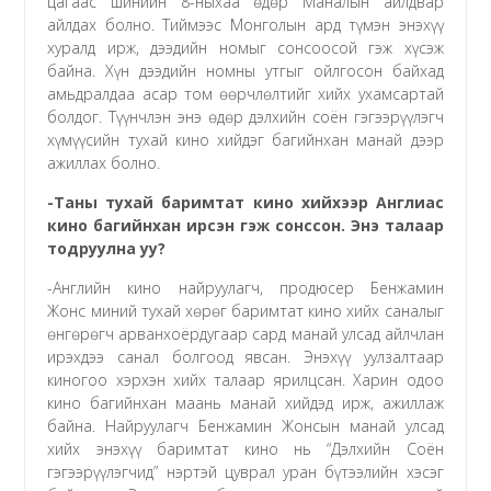
цагаас шинийн 8-ныхаа өдөр Маналын айлдвар
айлдах болно. Тиймээс Монголын ард түмэн энэхүү
хуралд ирж, дээдийн номыг сонсоосой гэж хүсэж
байна. Хүн дээдийн номны утгыг ойлгосон байхад
амьдралдаа асар том өөрчлөлтийг хийх ухамсартай
болдог. Түүнчлэн энэ өдөр дэлхийн соён гэгээрүүлэгч
хүмүүсийн тухай кино хийдэг багийнхан манай дээр
ажиллах болно.
-Таны тухай баримтат кино хийхээр Англиас
кино багийнхан ирсэн гэж сонссон. Энэ талаар
тодруулна уу?
-Английн кино найруулагч, продюсер Бенжамин
Жонс миний тухай хөрөг баримтат кино хийх саналыг
өнгөрөгч арванхоёрдугаар сард манай улсад айлчлан
ирэхдээ санал болгоод явсан. Энэхүү уулзалтаар
киногоо хэрхэн хийх талаар ярилцсан. Харин одоо
кино багийнхан маань манай хийдэд ирж, ажиллаж
байна. Найруулагч Бенжамин Жонсын манай улсад
хийх энэхүү баримтат кино нь “Дэлхийн Соён
гэгээрүүлэгчид” нэртэй цуврал уран бүтээлийн хэсэг