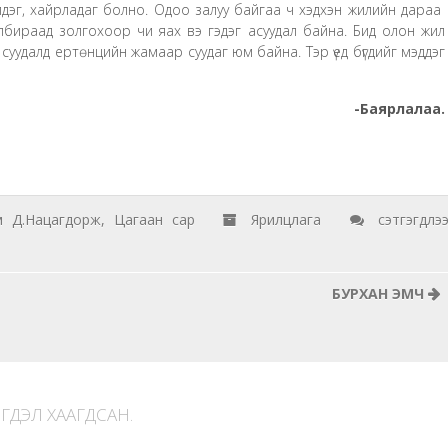
ндэлдэг, хайрладаг болно. Одоо залуу байгаа ч хэдхэн жилийн дараа
 залбираад золгохоор чи яах вэ гэдэг асуудал байна. Бид олон жил
суудалд ертөнцийн жамаар суудаг юм байна. Тэр үед бүгдийг мэддэг
-Баярлалаа.
Хамба
м Д.Нацагдорж
,
Цагаан сар
Ярилцлага
сэтгэгдлэ
лам
Д.Нацагдор
БУРХАН ЭМЧ
Монголчуу
цагаан
сарын
баяраа
ГДЭЛ ХААГДСАН.
удам
судар,