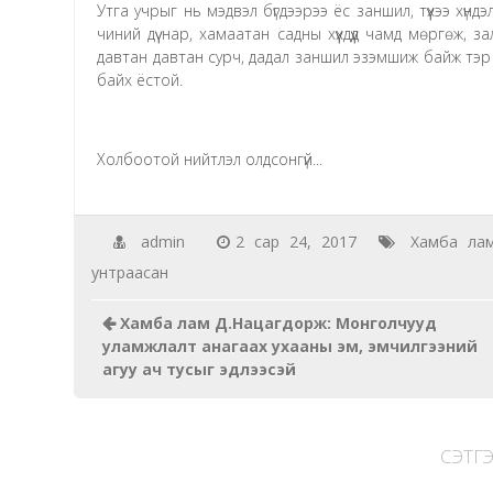
Утга учрыг нь мэдвэл бүгдээрээ ёс заншил, түүхээ хү
чиний дүү нар, хамаатан садны хүүхдүүд чамд мөргөж,
давтан давтан сурч, дадал заншил эзэмшиж байж тэр 
байх ёстой.
Холбоотой нийтлэл олдсонгүй...
admin
2 сар 24, 2017
Хамба ла
унтраасан
Хамба лам Д.Нацагдорж: Монголчууд
уламжлалт анагаах ухааны эм, эмчилгээний
агуу ач тусыг эдлээсэй
СЭТГЭ