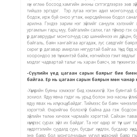
хүн өглөө босоод хамгийн анхны сэтгэгдлээрээ зөв зүй
тийшээ эргэдэг. Тэр лугаа нэгэн адил монголчууд с
бодож, ирж буй оноо угтаж, өөрсдийнхөө бодол саналыг
арилна. Гэхдээ зарим нэг зүйлийг сануулж хэлэхийг
ургамлын гарц муу, байгалийн салхи, гал түймэр гэх 
үр дагавруудыг монголчууд сар шинийнхээ их дүйцэн, бу
байгаль, баян хангайгаа аргадаж, лус савдгийг баярл
сөрөг үр дагавар амирлах нягууртай байгаа. Үүнд бүгд
хоорондоо эв түнжинтэй байж, нэгнийхээ гэмт явдлыг х
мэдлэг чадвартай талыг нь харан баясч, эв түнжингээ
-Сүүлийн үед цагаан сарын баярыг бие биен
байгаа. Ер нь цагаан сарын баярын мөн чанар
-Хүмүүсийн буяны хэмжээг бид хэмжихгүй. Хэн буянтай 
зохиол. Ядуу явна гэдэг нь урьд болон энэ насны үйл
ядуу явах нь илүү хэцүү байдаг. Тиймээс би баян чинээлэг
хэрэгтэй. Өөрийгөө болохгүй байна даа гэж бодсон 
зүйлийн төлөө хичээж чармайх хэрэгтэй. Сайхан таваг,
хүмүүсээс сурах зүйл их байдаг. Та нэг өдөр яг түүн шиг
хүндэтгэлийн суудалд суун, бусдыг хүндлэх, бусдаар хүн
энэ баяр бол монголчуудын уугуул үндэсний баяр г