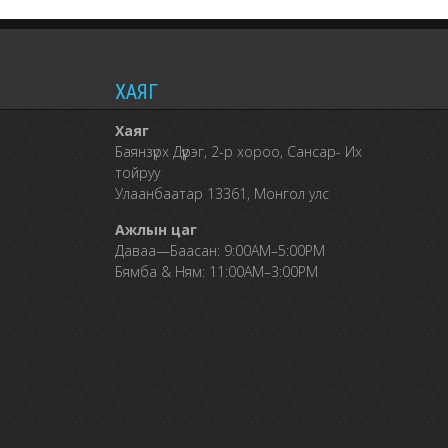
ХАЯГ
Хаяг
Баянзүрх Дүүрэг, 2-р хороо, Сансар- Их
тойруу
Улаанбаатар 13361, Монгол улс
Ажлын цаг
Даваа—Баасан: 9:00AM–5:00PM
Бямба & Ням: 11:00AM–3:00PM