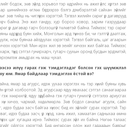
лийг бодож, зөв зүйлд зорьвол тэр өдрийнх нь ажил үйлс хүртэл зөв
ар шинийнхээ өглөө бүгдээрээ бэлгэ дэмбэрэлтэй сайхан зүйлийг
 зөв тийш нь чиглүүлэх хэрэгтэй. Тэгвэл жилийн сөрөг үр дагаврууд
 хүсч байна. Энэ жил гандуу, хур бороо ховор, зарим газруудаар
сөрөг үр дагавар гарч болзошгүй төлөвтэй байна. Тиймээс тэр сөрөг
яны өдрүүдэд буян хийж, Монголын ард түмнээ би, чи гэлтгүй даатгаж,
уулж, ном буянаа айлдуулах хэрэгтэй. Тэгвэл байгаль, цаг агаарын
 хичээх хэрэгтэй. Мөн ирэх жил эв эеийг хичээх жил байгаа. Тиймээс
арж, түүнд сэтгэл гунирхарч, гутарч суухын оронд бусдын эрдэмтэй,
 эрхэмлэж амьдрах нь маш чухал.
ээсээ илүү гарах гэж тэмдэглэдэг болсон гэх шүүмжлэл
 юу юм. Ямар байдлаар тэмдэглэх ёстой вэ?
байна, ямар эд агуурс, идэж уухаа хэрэглэх нь тэр хүний буяны хувь
ийн үртэй холбоотой. Эд агуурсаар ядуу явахаас сэтгэл санаагаараа
 гэж хөөрөхгүй, ядуу зүдүү байна гэж гутарч гунихгүй сэтгэлээ ариусгах
хүн хичээ, чармай, хөдөлмөрлө. Зөв бодол саналыг агуулж, сайн
 идээ будаа засч байгаа хүнээс бид их зүйлийг сурах хэрэгтэй. Тэр
 таваг, идээ будаа засч, үр хүүхэд, хань ижил, хамаатан садныхаа өмнө
длүүлэх цаг хугацаа ирнэ. Тиймээс сурах зүйл их байна. Нөгөө талаас
эдгийг ойлгох хэрэгтэй. Бид өнгөрсөн олон жил гадаадын баярыг