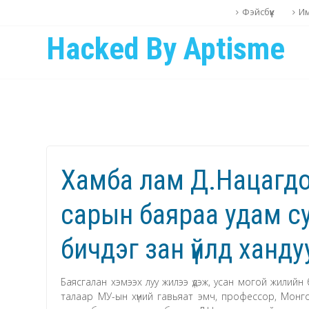
Фэйсбүүк
И
Hacked By Aptisme
Хамба лам Д.Нацагдо
сарын баяраа удам с
бичдэг зан үйлд ханду
Баясгалан хэмээх луу жилээ үдэж, усан могой жилийн
талаар МУ-ын хүний гавьяат эмч, профессор, Мон