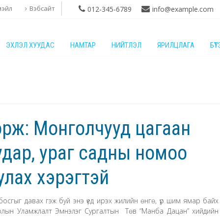
мэйл
Вэбсайт
012-345-6789
info@example.com
ЭХЛЭЛ ХУУДАС
НАМТАР
НИЙТЛЭЛ
ЯРИЛЦЛАГА
БҮ
рж: Монголчууд цагаан
удар, ураг садны номоо
улах хэрэгтэй
 босгыг давах гэж буй энэ үед ирэх жилийн өнгө, үр шим ямар байх
голын Уламжлалт Эмнэлэг Сургалтын Төв “Манба Дацан” хийдийн