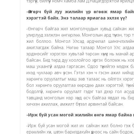
тэргүүн, билгүүн номч хамба лам Д.Нацагдоржтой ярилцл
-Өнгөрч буй луу жилийн үр өгөөж ямар бай
хэрэгтэй байх. Энэ талаар яриагаа эхлэх үү?
-Өнгөрч байгаа жил монголчуудын хувьд сайхан жил
улирлууд ээлжлэн өнгөрлөө. Монголын ард түмэн, тэр т
жил боллоо. Монгол Улсад ардчилал шинэчлэлийн 
ажиглагдаж байна. Нөгөө талаар Монгол Улс алда
эрдэнэсийг хэрэглэх хувьтай төрсөн хүмүүс нь манай 
байсан. Бид төрд дуу хоолойгоо хүргэх боломж нь хо
маш ухаангүй алдаа гаргасан. Одоо түүнийгээ мэдэж 
ихэд чухлаар авч үзсэн. Гэтэл хэн ч гэсэн ажил хийхдэ
хөрөнгө оруулалтыг маш зөв талаас нь ойлгох хэрэг
бол хөрөнгө оруулалтаа өөрсдөө даах хэрэгтэй. Үүний
бодолгүй, хөрөнгө оруулалт гэдэг тал дээр гол асу
тавцанд монголын нэр хүнд өсч байгаа явдал нь би
хичээн ажиллаж, амжилт бүтээл арвинтай байсан.
-Ирж буй усан могой жилийн өнгө ямар байна 
-Ирж буй усан могой жил их сайхан жил болно гэж б
ерөөлийн хүч, шүтэн барилдахуйн үүднээс нь сайн бодо