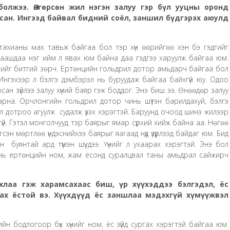
олжээ. Өнгөрсөн жил нэгэн залуу гэр бүл ууцны оронд
сан. Ингээд байвал бидний соёл, заншил бүдгэрэх аюулд
тахианы мах тавьж байгаа бол тэр хүн өөрийгөө хэн бэ гэдгийг
, цаашдаа нэг ийм л явах юм байна даа гэдгээ харуулж байгаа юм.
лийг битгий зөрч. Ертөнцийн гольдрил дотор амьдарч байгаа бол
 Ингэхээр л бэлгэ дэмбэрэл нь буруудаж байгаа байхгүй юу. Одоо
рсан зүйлээ залуу хүний баяр гэж боддог. Энэ биш ээ. Өнөөдөр залуу
арна. Орчлонгийн гольдрил дотор чинь шүтэн барилдахуй, бэлгэ
ийг л дотроо агуулж судалж үзэх хэрэгтэй. Баруунд очоод шинэ жилээр
й. Гэтэл монголчууд тэр баярыг ямар сүрхий хийж байна аа. Нөгөө
сэн мөртлөө үндэснийхээ баярыг яагаад нүд үзүүрлээд байдаг юм. Бид
буянтай ард түмэн шүү дээ. Үүнийг л ухаарах хэрэгтэй. Энэ бол
р нь ертөнцийн ном, жам ёсонд суралцвал таны амьдрал сайжирч
хлаа гэж харамсахаас биш, үр хүүхэддээ бэлгэдэл, ёс
ах ёстой вэ. Хүүхдүүд ёс заншлаа мэдэхгүй хүмүүжвэл
йн бодлогоор бүх хүнийг ном, ёс зүйд сургах хэрэгтэй байгаа юм.