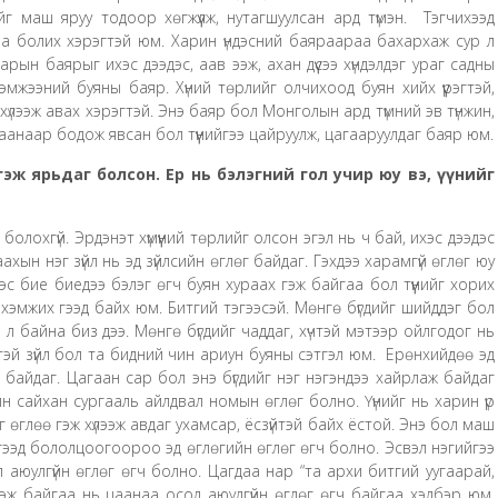
йг маш яруу тодоор хөгжүүлж, нутагшуулсан ард түмэн. Тэгчихээд
агаа болих хэрэгтэй юм. Харин үндэсний баяраараа бахархаж сур л
арын баярыг ихэс дээдэс, аав ээж, ахан дүүсээ хүндэлдэг ураг садны
мжээний буяны баяр. Хүний төрлийг олчихоод буян хийх үүрэгтэй,
үлээж авах хэрэгтэй. Энэ баяр бол Монголын ард түмний эв түнжин,
хаанаар бодож явсан бол түүнийгээ цайруулж, цагааруулдаг баяр юм.
гэж ярьдаг болсон. Ер нь бэлэгний гол учир юу вэ, үүнийг
болохгүй. Эрдэнэт хүмүүний төрлийг олсон эгэл нь ч бай, ихэс дээдэс
хын нэг зүйл нь эд зүйлсийн өглөг байдаг. Гэхдээ харамгүй өглөг юу
ээс бие биедээ бэлэг өгч буян хураах гэж байгаа бол түүнийг хорих
гөөр хэмжих гээд байх юм. Битгий тэгээсэй. Мөнгө бүгдийг шийддэг бол
 л байна биз дээ. Мөнгө бүгдийг чаддаг, хүчтэй мэтээр ойлгодог нь
этэй зүйл бол та бидний чин ариун буяны сэтгэл юм. Ерөнхийдөө эд
ж байдаг. Цагаан сар бол энэ бүгдийг нэг нэгэндээ хайрлаж байдаг
айн сайхан сургааль айлдвал номын өглөг болно. Үүнийг нь харин үр
 өглөө гэж хүлээж авдаг ухамсар, ёсзүйтэй байх ёстой. Энэ бол маш
эгээд бололцоогоороо эд өглөгийн өглөг өгч болно. Эсвэл нэгийгээ
 аюулгүйн өглөг өгч болно. Цагдаа нар “та архи битгий уугаарай,
эж байгаа нь цаанаа осол аюулгүйн өглөг өгч байгаа хэлбэр юм.