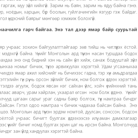
 гаргаж, муу зүйл хийхгүй. Зарим нь баян, зарим нь ядуу байна гэнэ.
, ноёдын, харцын, бүр боолын, гуйлгачингийн язгуур гэж байдаг.
онгол үндэсний баярыг мөнгөөр хэмжиж болохгүй.
наачилга гарч байгаа. Энэ тал дээр ямар байр суурьтай
р учраас зохион байгуулалттайгаар зөв тийш нь чиглүүлэх ёстой.
үүс мэдэхгүй байна. Үүнийг Монголын ард түмэн насан туршдаа бодох
захдаа энэ онд бидний хэн нь сайн үйл хийж, санаж бодууштай зүйл
мынхаа номыг бичиж, түүхээ арвижуулах хэрэгтэй. Удам угсааныхаа
бичихдээ ямар ажил хийснийг нь бичихээс гадна, тэр хүн амьдралдаа
этгэлийн гүн рүү нь орсон зүйлийг бичиж, ном болгож үлдээх хэрэгтэй.
тгэлдээ агуулж, бодож явсан нэг сайхан үйлс, хойч үеийнхний тань
алаас аварч, урам хайрлан, ухаарал өгсөн ном болж үлдэнэ. Үүнийг
лчууд цагаан сарыг ураг садны баяр болгож, түүх намтраа бичдэг
г байсан. Гэтэл одоо намтраа ч бичиж чадахаа байсан байна. Энэ
шээ. Монголын ард түмэн эрдэм номтой, дуулсан, сонссон, бодсон
соёлтой учраас бичигт буулгаж үлдээхээсээ илүү аман дамжлагаар
ээс үүнийг бичиг номд буулгах эрин цаг нь ирсэн байна. Монголчууд
чдэг зан үйлд хандуулах хэрэгтэй байна.