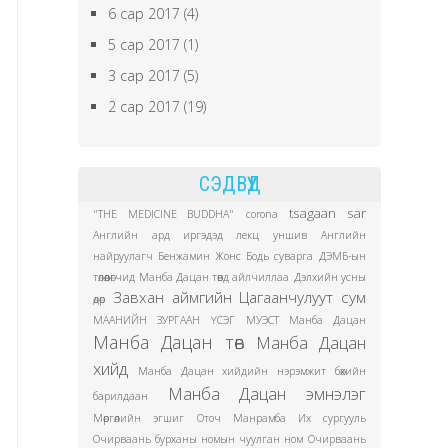
6 сар 2017
(4)
5 сар 2017
(1)
3 сар 2017
(5)
2 сар 2017
(19)
СЭДВҮҮД
tsagaan sar
"THE MEDICINE BUDDHA"
corona
Английн ард иргэдэд лекц уншив
Английн
найруулагч Бенжамин Жонс
Бодь суварга
ДЭМБ-ын
төлөөлөгчид Манба Дацан төвд айлчиллаа
Дэлхийн усны
Завхан аймгийн Цагаанчулуут сум
өдөр
МААНИЙН ЗУРГААН ҮСЭГ
МУЭСТ Манба Дацан
Манба Дацан төв
Манба Дацан
хийд
Манба Дацан хийдийн нэрэмжит бөхийн
Манба Дацан эмнэлэг
барилдаан
Мөргөлийн эгшиг
Оточ Манрамба Их сургууль
Очирваань бурханы номын чуулган ном
Очирваань