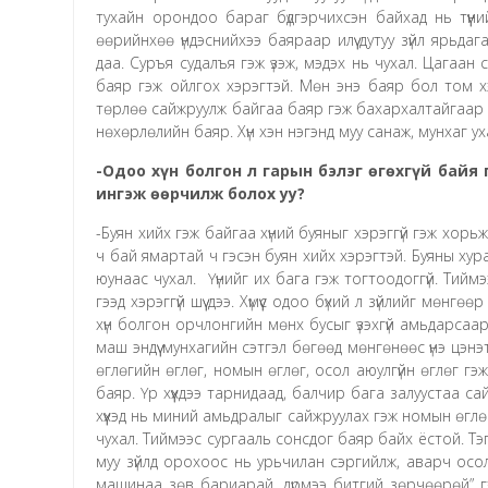
тухайн орондоо бараг бүдгэрчихсэн байхад нь түүни
өөрийнхөө үндэснийхээ баяраар илүү дутуу зүйл ярьд
даа. Суръя судалъя гэж үзэж, мэдэх нь чухал. Цагаан с
баяр гэж ойлгох хэрэгтэй. Мөн энэ баяр бол том хэ
төрлөө сайжруулж байгаа баяр гэж бахархалтайгаар х
нөхөрлөлийн баяр. Хүн хэн нэгэнд муу санаж, мунхаг у
-Одоо хүн болгон л гарын бэлэг өгөхгүй байя 
ингэж өөрчилж болох уу?
-Буян хийх гэж байгаа хүний буяныг хэрэггүй гэж хорьж 
ч бай ямартай ч гэсэн буян хийх хэрэгтэй. Буяны хураа
юунаас чухал. Үүнийг их бага гэж тогтоодоггүй. Тийм
гээд хэрэггүй шүү дээ. Хүмүүс одоо бүхий л зүйлийг мөн
хүн болгон орчлонгийн мөнх бусыг үзэхгүй амьдарсаар
маш эндүү мунхагийн сэтгэл бөгөөд мөнгөнөөс үнэ цэн
өглөгийн өглөг, номын өглөг, осол аюулгүйн өглөг гэ
баяр. Үр хүүхдээ тарнидаад, балчир бага залуустаа с
хүүхэд нь миний амьдралыг сайжруулах гэж номын өглөг
чухал. Тиймээс сургааль сонсдог баяр байх ёстой. Т
муу зүйлд орохоос нь урьчилан сэргийлж, аварч осол
машинаа зөв бариарай, дүрмээ битгий зөрчөөрөй” г