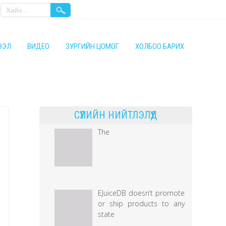
ТЭЭЛ
ВИДЕО
ЗУРГИЙН ЦОМОГ
ХОЛБОО БАРИХ
СҮҮЛИЙН НИЙТЛЭЛҮҮД
The
EJuiceDB doesn’t promote
or ship products to any
state