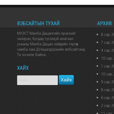
ВЭБСАЙТЫН ТУХАЙ
АРХИВ
МУЭСТ Манба Дацангийн ерөнхий
8 сар 2
захирал, Бусдад туслахуй анагаах
7 сар 2
ухааны Манба Дацан хийдийн тэргүүн
хамба лам Д.Нацагдоржийн вэбсайтанд
4 сар 2
Та зочилж байна.
10 сар 
1 сар 2
ХАЙХ
10 сар 
9 сар 2
8 сар 2
6 сар 2
2 сар 2
11 сар 