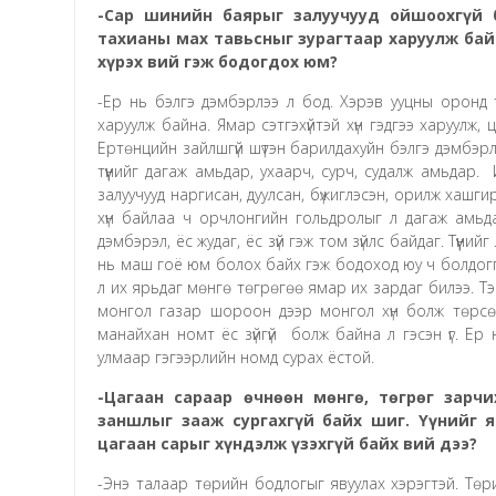
-Сар шинийн баярыг залуучууд ойшоохгүй б
тахианы мах тавьсныг зурагтаар харуулж бай
хүрэх вий гэж бодогдох юм?
-Ер нь бэлгэ дэмбэрлээ л бод. Хэрэв ууцны оронд 
харуулж байна. Ямар сэтгэхүйтэй хүн гэдгээ харуулж
Ертөнцийн зайлшгүй шүтэн барилдахуйн бэлгэ дэмбэр
түүнийг дагаж амьдар, ухаарч, сурч, судалж амьдар.
залуучууд наргисан, дуулсан, бүжиглэсэн, орилж хашги
хүн байлаа ч орчлонгийн гольдролыг л дагаж амьд
дэмбэрэл, ёс жудаг, ёс зүй гэж том зүйлс байдаг. Түүн
нь маш гоё юм болох байх гэж бодоход юу ч болдоггү
л их ярьдаг мөнгө төгрөгөө ямар их зардаг билээ. Тэг
монгол газар шороон дээр монгол хүн болж төрсөн 
манайхан номт ёс зүйгүй болж байна л гэсэн үг. Е
улмаар гэгээрлийн номд сурах ёстой.
-Цагаан сараар өчнөөн мөнгө, төгрөг зарчи
заншлыг зааж сургахгүй байх шиг. Үүнийг я
цагаан сарыг хүндэлж үзэхгүй байх вий дээ?
-Энэ талаар төрийн бодлогыг явуулах хэрэгтэй. Төри