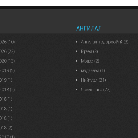
ураг
садны
номоо
АНГИЛАЛ
бичдэг
зан
026
(10)
Ангилал тодорхойгүй
(3)
үйлд
026
(22)
Бүтээл
(3)
хандуулах
020
(13)
Мэдээ
(2)
хэрэгтэй
2019
(5)
мэдээлэл
(1)
дээр
019
(1)
Нийтлэл
(31)
2018
(2)
Ярилцлага
(22)
018
(1)
018
(1)
018
(1)
018
(2)
2017
(1)