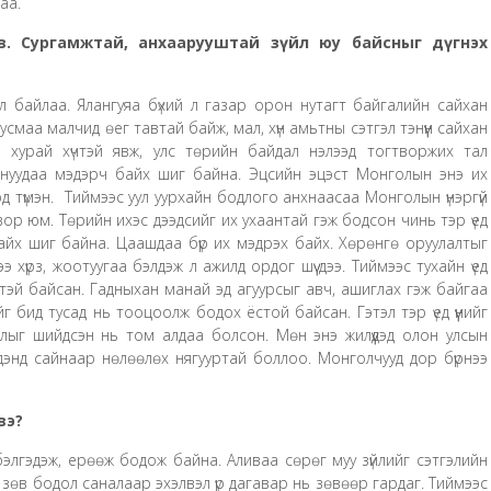
аа.
в. Сургамжтай, анхаарууштай зүйл юу байсныг дүгнэх
 байлаа. Ялангуяа бүхий л газар орон нутагт байгалийн сайхан
усмаа малчид өег тавтай байж, мал, хүн амьтны сэтгэл тэнүүн сайхан
хурай хүчтэй явж, улс төрийн байдал нэлээд тогтворжих тал
ануудаа мэдэрч байх шиг байна. Эцсийн эцэст Монголын энэ их
ард түмэн. Тиймээс уул уурхайн бодлого анхнаасаа Монголын үнэргүй
вор юм. Төрийн ихэс дээдсийг их ухаантай гэж бодсон чинь тэр үед
байх шиг байна. Цаашдаа бүр их мэдрэх байх. Хөрөнгө оруулалтыг
э хүрз, жоотуугаа бэлдэж л ажилд ордог шүү дээ. Тиймээс тухайн үед
тэй байсан. Гадныхан манай эд агуурсыг авч, ашиглах гэж байгаа
г бид тусад нь тооцоолж бодох ёстой байсан. Гэтэл тэр үед үүнийг
удлыг шийдсэн нь том алдаа болсон. Мөн энэ жилүүдэд олон улсын
дэнд сайнаар нөлөөлөх нягууртай боллоо. Монголчууд дор бүрнээ
вэ?
элгэдэж, ерөөж бодож байна. Аливаа сөрөг муу зүйлийг сэтгэлийн
ж, зөв бодол саналаар эхэлвэл үр дагавар нь зөвөөр гардаг. Тиймээс