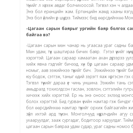
Үүнийг л хүлээж авдаг болчихоосой. Тэгвэл хэн ч алдаа
Энэ бол ерөнцийн жам. Ертөнцийн жамд хааны язгуур
Энэ бол үйлийн үр шүү дээ. Тиймээс бид өөрсдийнхөө М
-Цагаан сарын баярыг ургийн баяр болгох са
байгаа вэ?
-Цагаан сарын мөн чанар нь угаасаа ураг садны бая
Мөн удам, түүх шаштираа бичих баяр. Гэтэл үүнийг хүм
хэрэгтэй. Цагаан сараар хамаатан ахан дүүсээрээ уул
хийж явна гэдгийг бичээд, хүн бүр цагаан сараар уд
номыг, аав ээжийнхээ түүхийг бич. Ээжийнхээ түүхийг 
юу бодож, сэтгэж, таныг өдий зэрэгт яаж хүргэсэн гэх с
Тэгвэл түүнийг дараа үе чинь уншина. Ээжийн тань сэ
амьдралд тохиолдсон гаслан, зовлон, сэтгэлийн гутр
хичээж хийх хэрэгтэй. Ер нь энэ оноос эхлээд монго
болох хэрэгтэй. Бид гурван үеийн намтар гэж бичдэ
бол өөрсдийнхөө намтар түүхийг орхиж байгаагийн жи
зүйл ихтэй ард түмэн. Монголчууд нүүдэлчдийн агуу 
ухааруулдаг, зааж сургадаг, бодитоор харуулдаг. Тийм
цагаан сарын баяраа удам судар, ураг садны номоо би