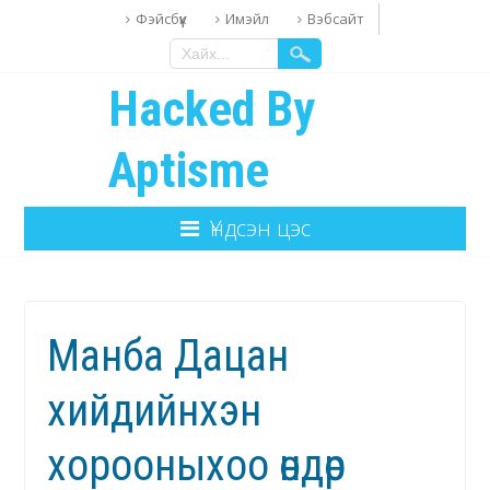
Фэйсбүүк
Имэйл
Вэбсайт
Hacked By
Aptisme
Үндсэн цэс
Манба Дацан
хийдийнхэн
хорооныхоо өндөр