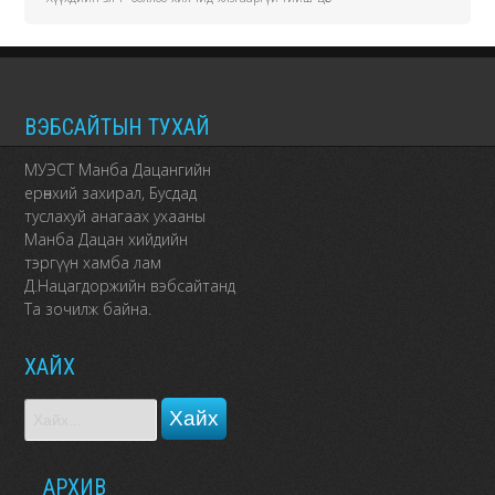
ВЭБСАЙТЫН ТУХАЙ
МУЭСТ Манба Дацангийн
ерөнхий захирал, Бусдад
туслахуй анагаах ухааны
Манба Дацан хийдийн
тэргүүн хамба лам
Д.Нацагдоржийн вэбсайтанд
Та зочилж байна.
ХАЙХ
АРХИВ