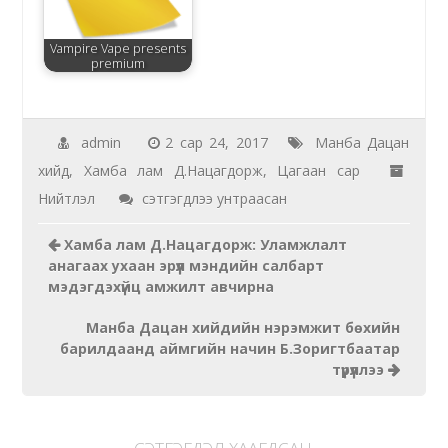
Vampire Vape presents
premium
admin
2 сар 24, 2017
Манба Дацан
хийд
,
Хамба лам Д.Нацагдорж
,
Цагаан сар
Манба
Нийтлэл
сэтгэгдлээ унтраасан
Дацан
Хамба лам Д.Нацагдорж: Уламжлалт
хийдийнхэн
анагаах ухаан эрүүл мэндийн салбарт
хорооныхоо
мэдэгдэхүйц амжилт авчирна
өндөр
Манба Дацан хийдийн нэрэмжит бөхийн
настнуудын
барилдаанд аймгийн начин Б.Зоригтбаатар
төлөөлөлд
түрүүллээ
хүндэтгэл
үзүүллээ