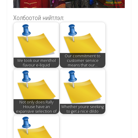
Холбоотой нийтлэл:
Our commitment to
We took our menthol
customer service
flavour e-liquid
means that our…
Not only does Rally
House have an
Whether youre seeking
expansive selection of
to get a nice dildo