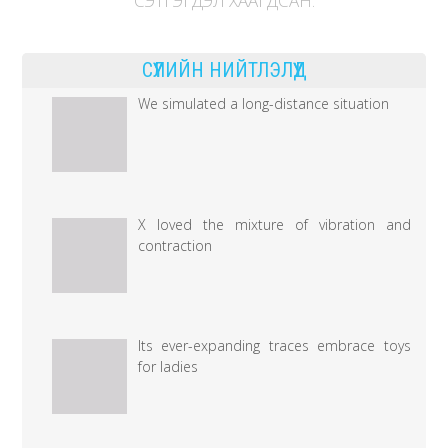
СЭТГЭГДЭЛ ХААГДСАН.
дээр
СҮҮЛИЙН НИЙТЛЭЛҮҮД
We simulated a long-distance situation
X loved the mixture of vibration and
contraction
Its ever-expanding traces embrace toys
for ladies