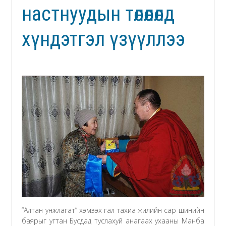
настнуудын төлөөлөлд
хүндэтгэл үзүүллээ
“Алтан унжлагат” хэмээх гал тахиа жилийн сар шинийн
баярыг угтан Бусдад туслахуй анагаах ухааны Манба