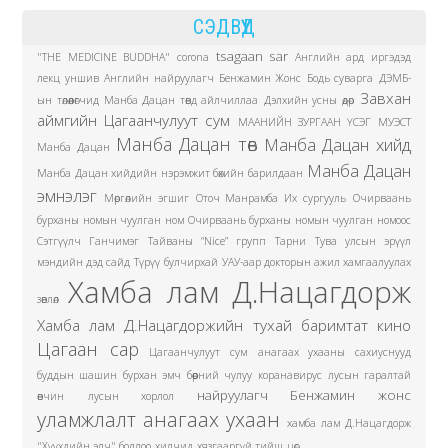
СЭДВҮҮД
tsagaan sar
"THE MEDICINE BUDDHA"
corona
Английн ард иргэдэд
лекц уншив
Английн найруулагч Бенжамин Жонс
Бодь суварга
ДЭМБ-
Завхан
ын төлөөлөгчид Манба Дацан төвд айлчиллаа
Дэлхийн усны өдөр
аймгийн Цагаанчулуут сум
МААНИЙН ЗУРГААН ҮСЭГ
МУЭСТ
Манба Дацан төв
Манба Дацан хийд
Манба Дацан
Манба Дацан
Манба Дацан хийдийн нэрэмжит бөхийн барилдаан
эмнэлэг
Мөргөлийн эгшиг
Оточ Манрамба Их сургууль
Очирваань
бурханы номын чуулган ном
Очирваань бурханы номын чуулган номоос
Сэтгүүлч Ганчимэг
Тайваны “Nice” групп
Тарни
Тува улсын эрүүл
мэндийн дэд сайд
Түрүү булчирхай
УАУ-аар докторын ажил хамгаалуулах
Хамба лам Д.Нацагдорж
зөвлөл
Хамба лам Д.Нацагдоржийн тухай баримтат кино
Цагаан сар
Цагаанчулуут сум
анагаах ухааны сахиуснууд
буддын шашин
бурхан эмч
бөөрний чулуу
коранавирус
лусын гаралтай
найруулагч Бенжамин жонс
өвчин
лусын хорлол
уламжлалт анагаах ухаан
хамба лам Д.Нацагдорж
"Хүүхдийн элч" боллоо
хилчид
хязгааргүй тийш
цөс