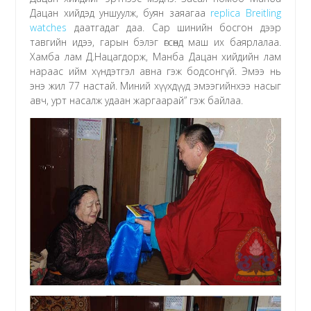
Дацан хийдэд уншуулж, буян заяагаа
replica Breitling
watches
даатгадаг даа. Сар шинийн босгон дээр
тавгийн идээ, гарын бэлэг өгсөнд маш их баярлалаа.
Хамба лам Д.Нацагдорж, Манба Дацан хийдийн лам
нараас ийм хүндэтгэл авна гэж бодсонгүй. Эмээ нь
энэ жил 77 настай. Миний хүүхдүүд эмээгийнхээ насыг
авч, урт насалж удаан жаргаарай” гэж байлаа.