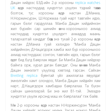
Дацан хийдээс БЗД-ийн 2-р хорооны
replica watches
UK
өндөр настнуудад хүндэтгэл үзүүлэн тэдний төлөөлөл
болгож, тус хорооны өндөр настан Д.Маниа,
Н.Норжинсүрэн, Ш.Норжмаа гуай нарт тавгийн идээ,
гарын бэлэг гардууллаа. Манба Дацан хийдийнхэн
жил бүрийн сар шинийн өмнө хорооныхоо ахмад
настнуудад хүндэтгэл үзүүлдэгт ахмадууд маань
талархалтай ханддаг бөгөөд энэ тухай 2-р хорооны өндөр
настан Д.Маниа гуай хэлэхдээ “Манба Дацан
хийдийнхэн, Д.Нацагдорж хамба жил бүр хорооныхоо
ахмад настнуудаас сонгон, тавгийн идээ, гарын бэлэг
өгдөгт бид бүгд баярлаж явдаг. Би Манба Дацан хийдээр
байнга орж, хурал даган баясдаг. Оны өмнөхөн Манба
Дацан эмнэлэгт үзүүлээд хэвтээд гарсан. Сайхан
Breitling replica
буянтай үйл ажиллагаа явуулдаг
эмнэлгийн хамт олондоо, Манба Дацан хийдийн лам
нарт, Д.Нацагдорж хамбадаа баярлалаа. Та бүхэн
сайхан шинэлээрэй. Би энэ жил 81-тэй. Эмээдээ
хүндэтгэл үзүүлж ирсэнд маш их баярлалаа” гэж байв.
Мөн 2-р хорооны өндөр настан Н.Норжинсүрэн “Манба
Дацан хийдийг эртнээс мэднэ. Засал номоо Манба