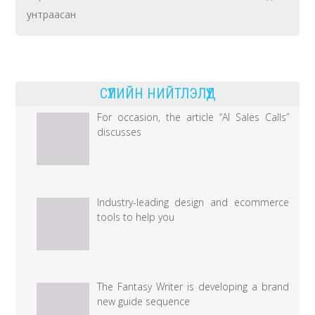
уран
унтраасан
бүтээлчдийн
бүтээсэн
Хамба
СҮҮЛИЙН НИЙТЛЭЛҮҮД
лам
Д.Нацагдоржийн
For occasion, the article “AI Sales Calls”
discusses
тухай
баримтат
кино
ирэх
Industry-leading design and ecommerce
зун
tools to help you
үзэгчдийн
хүртээл
болно
The Fantasy Writer is developing a brand
дээр
new guide sequence