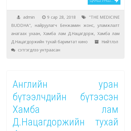
ЦААШ УНШ…
admin
9 сар 28, 2018
"THE MEDICINE
BUDDHA"
,
найруулагч Бенжамин жонс
,
уламжлалт
анагаах ухаан
,
Хамба лам Д.Нацагдорж
,
Хамба лам
Д.Нацагдоржийн тухай баримтат кино
Нийтлэл
Хамба
сэтгэгдлээ унтраасан
лам
Д.Нацагдоржийн
тухай
Английн уран
өгүүлэх
“THE
бүтээлчдийн бүтээсэн
MEDICINE
Хамба лам
BUDDHA“
баримтат
Д.Нацагдоржийн тухай
кино