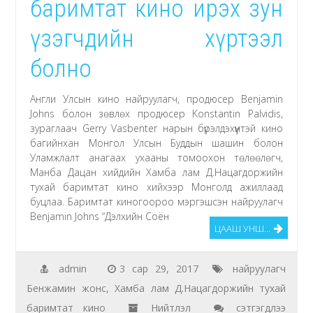
баримтат кино ирэх зун
“Шилдэг
баримтат
үзэгчдийн хүртээл
кино“-
гоор
болно
тодорлоо
Англи Улсын кино найруулагч, продюсер Benjamin
дээр
Johns болон зөвлөх продюсер Konstantin Palvidis,
зураглаач Gerry Vasbenter нарын бүрэлдэхүүнтэй кино
багийнхан Монгол Улсын Буддын шашин болон
Уламжлалт анагаах ухааны томоохон төлөөлөгч,
Манба Дацан хийдийн Хамба лам Д.Нацагдоржийн
тухай баримтат кино хийхээр Монголд ажиллаад
буцлаа. Баримтат киногоороо мэргэшсэн найруулагч
Benjamin Johns “Дэлхийн Соён
ЦААШ УНШ…
admin
3 сар 29, 2017
найруулагч
Бенжамин жонс
,
Хамба лам Д.Нацагдоржийн тухай
Английн
баримтат кино
Нийтлэл
сэтгэгдлээ