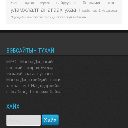
найруулагч Бенжамин жонс
өвчин
лусын хорлол
уламжлалт анагаах ухаан
хамба лам Д.Нацагдорж
"Хүүхдийн элч" боллоо
хилчид
хязгааргүй тийш
цөс
ВЭБСАЙТЫН ТУХАЙ
МУЭСТ Манба Дацангийн
ерөнхий захирал, Бусдад
туслахуй анагаах ухааны
Манба Дацан хийдийн тэргүүн
хамба лам Д.Нацагдоржийн
вэбсайтанд Та зочилж байна.
ХАЙХ