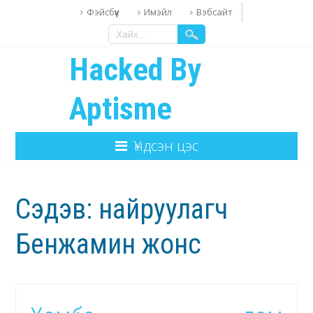
Фэйсбүүк
Имэйл
Вэбсайт
Hacked By
Aptisme
Үндсэн цэс
Сэдэв:
найруулагч
Бенжамин жонс