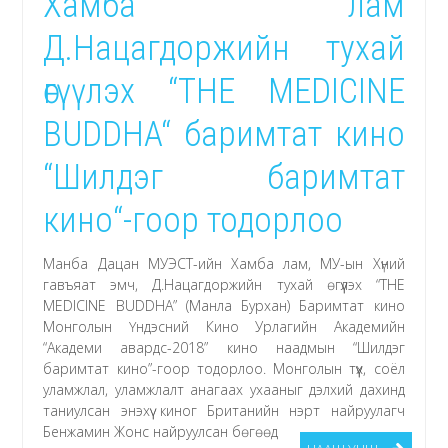
Хамба лам
Д.Нацагдоржийн тухай
өгүүлэх “THE MEDICINE
BUDDHA“ баримтат кино
“Шилдэг баримтат
кино“-гоор тодорлоо
Манба Дацан МУЭСТ-ийн Хамба лам, МУ-ын Хүний
гавъяат эмч, Д.Нацагдоржийн тухай өгүүлэх “THE
MEDICINE BUDDHA” (Манла Бурхан) Баримтат кино
Монголын Үндэсний Кино Урлагийн Академийн
“Академи авардс-2018” кино наадмын “Шилдэг
баримтат кино”-гоор тодорлоо. Монголын түүх, соёл
уламжлал, уламжлалт анагаах ухааныг дэлхий дахинд
таниулсан энэхүү киног Британийн нэрт найруулагч
Бенжамин Жонс найруулсан бөгөөд