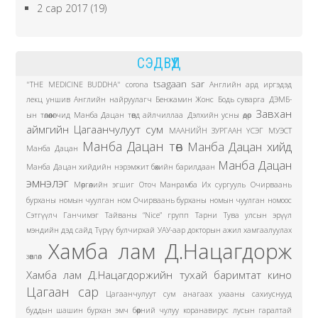
2 сар 2017
(19)
СЭДВҮҮД
tsagaan sar
"THE MEDICINE BUDDHA"
corona
Английн ард иргэдэд
лекц уншив
Английн найруулагч Бенжамин Жонс
Бодь суварга
ДЭМБ-
Завхан
ын төлөөлөгчид Манба Дацан төвд айлчиллаа
Дэлхийн усны өдөр
аймгийн Цагаанчулуут сум
МААНИЙН ЗУРГААН ҮСЭГ
МУЭСТ
Манба Дацан төв
Манба Дацан хийд
Манба Дацан
Манба Дацан
Манба Дацан хийдийн нэрэмжит бөхийн барилдаан
эмнэлэг
Мөргөлийн эгшиг
Оточ Манрамба Их сургууль
Очирваань
бурханы номын чуулган ном
Очирваань бурханы номын чуулган номоос
Сэтгүүлч Ганчимэг
Тайваны “Nice” групп
Тарни
Тува улсын эрүүл
мэндийн дэд сайд
Түрүү булчирхай
УАУ-аар докторын ажил хамгаалуулах
Хамба лам Д.Нацагдорж
зөвлөл
Хамба лам Д.Нацагдоржийн тухай баримтат кино
Цагаан сар
Цагаанчулуут сум
анагаах ухааны сахиуснууд
буддын шашин
бурхан эмч
бөөрний чулуу
коранавирус
лусын гаралтай