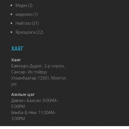
Мэдээ
(2)
мэдээлэл
(1)
Нийтлэл
(31)
Ярилцлага
(22)
ХАЯГ
Хаяг
Баянзүрх Дүүрэг, 2-р хороо,
Сансар- Их тойруу
Улаанбаатар 13361, Монгол
улс
Ажлын цаг
Даваа—Баасан: 9:00AM–
5:00PM
Бямба & Ням: 11:00AM–
3:00PM