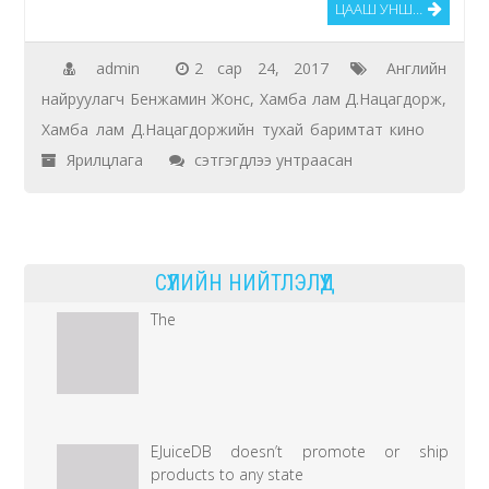
ЦААШ УНШ…
admin
2 сар 24, 2017
Английн
найруулагч Бенжамин Жонс
,
Хамба лам Д.Нацагдорж
,
Хамба лам Д.Нацагдоржийн тухай баримтат кино
Бенжамин
Ярилцлага
сэтгэгдлээ унтраасан
Жонс:
Хамба
лам
СҮҮЛИЙН НИЙТЛЭЛҮҮД
Д.Нацагдоржийн
тухай
The
сонсоод
гайхамшигтай
кино
хийх
EJuiceDB doesn’t promote or ship
санаа
products to any state